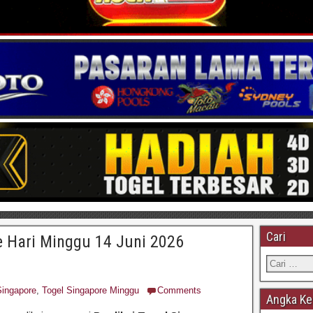
Cari
e Hari Minggu 14 Juni 2026
Singapore
,
Togel Singapore Minggu
Comments
Angka Kel