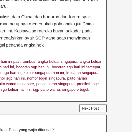
aru.
nalisis data China, dan bocoran dari forum syair
alaman berupaya menemukan pola angka jitu China
malam ini. Kepiawaian mereka bukan sekadar pada
am menafsirkan syair SGP yang acap menyimpan
gai penanda angka hoki.
 hari ini pasti tembus
,
angka keluar singapura
,
angka keluar
 hari ini
,
bocoran sgp hari ini
,
bocoran sgp hari ini tercepat
,
r sgp hari ini
,
keluar singapura hari ini
,
keluaran singapura
or sgp hari ini
,
nomor togel singapura
,
paito harian
aito warna singapore
,
pengeluaran singapura
,
prediksi togel
,
sgp keluar hari ini
,
sgp paito warna
,
singapore togel
,
Next Post →
ikan.
Ruas yang wajib ditandai
*