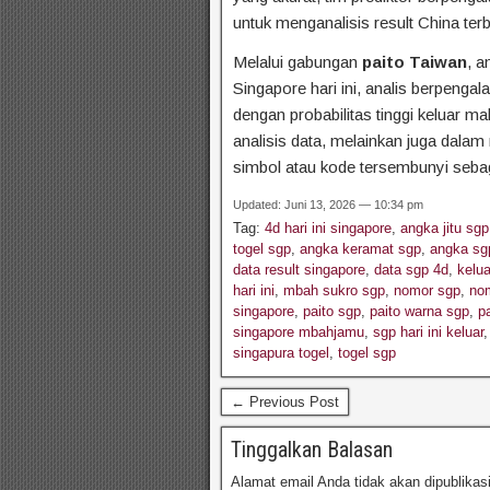
untuk menganalisis result China terb
Melalui gabungan
paito Taiwan
, a
Singapore hari ini, analis berpeng
dengan probabilitas tinggi keluar 
analisis data, melainkan juga dal
simbol atau kode tersembunyi seba
Updated: Juni 13, 2026 — 10:34 pm
Tag:
4d hari ini singapore
,
angka jitu sgp
togel sgp
,
angka keramat sgp
,
angka sgp
data result singapore
,
data sgp 4d
,
kelua
hari ini
,
mbah sukro sgp
,
nomor sgp
,
nom
singapore
,
paito sgp
,
paito warna sgp
,
p
singapore mbahjamu
,
sgp hari ini keluar
singapura togel
,
togel sgp
← Previous Post
Tinggalkan Balasan
Alamat email Anda tidak akan dipublikas