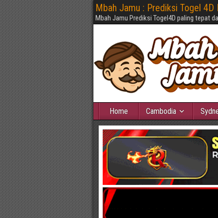
Mbah Jamu : Prediksi Togel 4D 
Mbah Jamu Prediksi Togel4D paling tepat dan
Home
Cambodia
Sydn