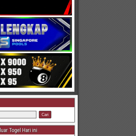
uar Togel Hari ini