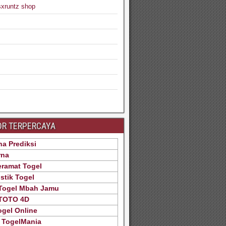
xruntz shop
OR TERPERCAYA
a Prediksi
rna
ramat Togel
stik Togel
 Togel Mbah Jamu
 TOTO 4D
ogel Online
r TogelMania