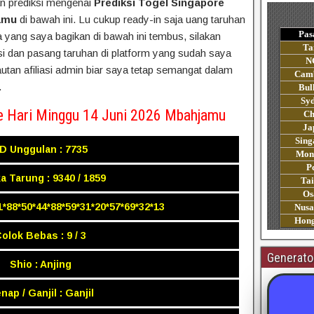
n prediksi mengenai
Prediksi Togel Singapore
jamu
di bawah ini. Lu cukup ready-
in
saja uang taruhan
 yang saya bagikan di bawah ini tembus, silakan
si dan pasang taruhan di platform yang sudah saya
tan afiliasi
admin
biar saya tetap semangat dalam
.
re Hari Minggu 14 Juni 2026 Mbahjamu
D Unggulan : 7735
a Tarung : 9340 / 1859
1*88*50*44*88*59*31*20*57*69*32*13
olok Bebas : 9 / 3
Generato
Shio : Anjing
nap / Ganjil : Ganjil