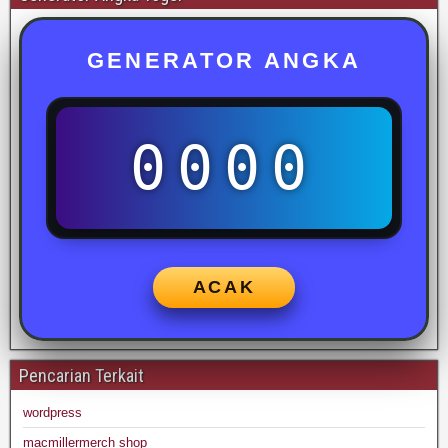
GENERATOR ANGKA
0000
ACAK
Pencarian Terkait
wordpress
macmillermerch shop