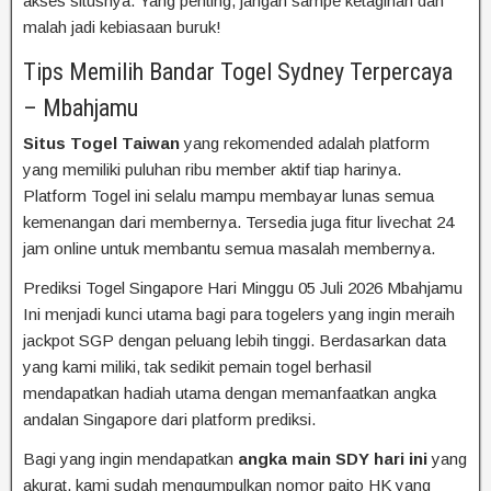
akses situsnya. Yang penting, jangan sampe ketagihan dan
malah jadi kebiasaan buruk!
Tips Memilih Bandar Togel Sydney Terpercaya
– Mbahjamu
Situs Togel Taiwan
yang rekomended adalah platform
yang memiliki puluhan ribu member aktif tiap harinya.
Platform Togel ini selalu mampu membayar lunas semua
kemenangan dari membernya. Tersedia juga fitur livechat 24
jam online untuk membantu semua masalah membernya.
Prediksi Togel Singapore Hari Minggu 05 Juli 2026 Mbahjamu
Ini menjadi kunci utama bagi para togelers yang ingin meraih
jackpot SGP dengan peluang lebih tinggi. Berdasarkan data
yang kami miliki, tak sedikit pemain togel berhasil
mendapatkan hadiah utama dengan memanfaatkan angka
andalan Singapore dari platform prediksi.
Bagi yang ingin mendapatkan
angka main SDY hari ini
yang
akurat, kami sudah mengumpulkan nomor paito HK yang