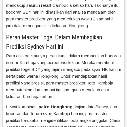
mencakup seluruh result Cambodia setiap hari. Tak hanya itu,
bocoran SDY hari ini dihasilkan dari analisa mendalam oleh
para master prediktor yang memerlukan waktu 2 sampai 3
jam dalam menganalisis keluaran Hongkong.
Peran Master Togel Dalam Membagikan
Prediksi Sydney Hari ini
Para ahli togel punya peran kunci dalam memberikan bocoran
nomor Kamboja yang berpotensi keluar. Mereka membuat
prediksi togel SDY yang tajam mengacu pada syair HK hari ini
serta paito warna Hongkong. Untuk mendapatkan hasil
prediksi yang presisi, para master prediktor Toto Kamboja
membutuhkan dua sampai tiga jam guna menelaah data
keluaran Kamboja terbaru.
Lewat kombinasi
paito Hongkong
, kajian data Sidney, dan
bocoran dari forum syair Kamboja hari ini, para master
prediksi berusaha mengidentifikasi pola angka unggulan China