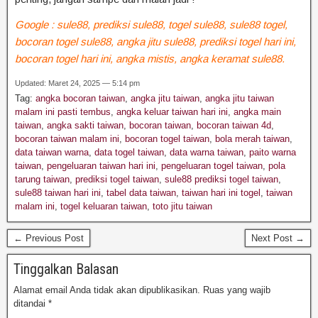
Google : sule88, prediksi sule88, togel sule88, sule88 togel,
bocoran togel sule88, angka jitu sule88, prediksi togel hari ini,
bocoran togel hari ini, angka mistis, angka keramat sule88.
Updated: Maret 24, 2025 — 5:14 pm
Tag:
angka bocoran taiwan
,
angka jitu taiwan
,
angka jitu taiwan
malam ini pasti tembus
,
angka keluar taiwan hari ini
,
angka main
taiwan
,
angka sakti taiwan
,
bocoran taiwan
,
bocoran taiwan 4d
,
bocoran taiwan malam ini
,
bocoran togel taiwan
,
bola merah taiwan
,
data taiwan warna
,
data togel taiwan
,
data warna taiwan
,
paito warna
taiwan
,
pengeluaran taiwan hari ini
,
pengeluaran togel taiwan
,
pola
tarung taiwan
,
prediksi togel taiwan
,
sule88 prediksi togel taiwan
,
sule88 taiwan hari ini
,
tabel data taiwan
,
taiwan hari ini togel
,
taiwan
malam ini
,
togel keluaran taiwan
,
toto jitu taiwan
← Previous Post
Next Post →
Tinggalkan Balasan
Alamat email Anda tidak akan dipublikasikan.
Ruas yang wajib
ditandai
*