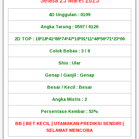
Selasa 25 Maret 2025
4D Unggulan : 0199
Angka Tarung : 0597 / 6126
2D TOP : 18*18*41*86*74*47*18*91*11*48*56*71*23*06
Colok Bebas : 3 / 8
Shio : Ular
Genap / Ganjil : Genap
Besar / Kecil : Besar
Angka Mistis : 2
Persentase Kembar : 53%
BB | BET KECIL | UTAMAKAN PREDIKSI SENDIRI |
SELAMAT MENCOBA