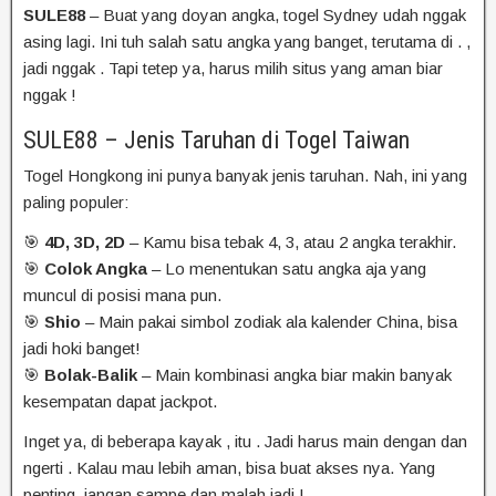
SULE88
–
Buat
yang
doyan
angka,
togel Sydney
udah
nggak
asing
lagi.
Ini
tuh
salah
satu
angka
yang
banget,
terutama
di
.
,
jadi
nggak
.
Tapi
tetep
ya,
harus
milih
situs
yang
aman
biar
nggak
!
SULE88 – Jenis Taruhan di Togel
Taiwan
Togel
Hongkong
ini punya banyak jenis taruhan. Nah, ini yang
paling populer:
🎯
4D, 3D, 2D
– Kamu bisa tebak 4, 3, atau 2 angka terakhir.
🎯
Colok Angka
– Lo menentukan satu angka aja yang
muncul di posisi mana pun.
🎯
Shio
– Main pakai simbol zodiak ala kalender China, bisa
jadi hoki banget!
🎯
Bolak-Balik
– Main kombinasi angka biar makin banyak
kesempatan dapat jackpot.
Inget
ya,
di
beberapa
kayak
,
itu
.
Jadi
harus
main
dengan
dan
ngerti
.
Kalau
mau
lebih
aman,
bisa
buat
akses
nya.
Yang
penting,
jangan
sampe
dan
malah
jadi
!