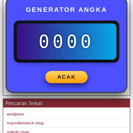
GENERATOR ANGKA
0000
ACAK
Pencarian Terkait
wordpress
macmillermerch shop
orakolo store