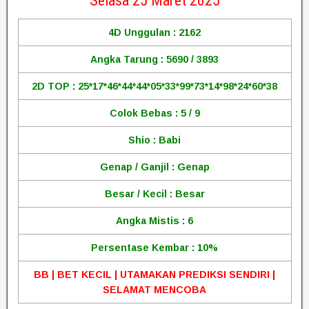
Selasa 25 Maret 2025
4D Unggulan : 2162
Angka Tarung : 5690 / 3893
2D TOP : 25*17*46*44*44*05*33*99*73*14*98*24*60*38
Colok Bebas : 5 / 9
Shio : Babi
Genap / Ganjil : Genap
Besar / Kecil : Besar
Angka Mistis : 6
Persentase Kembar : 10%
BB | BET KECIL | UTAMAKAN PREDIKSI SENDIRI |
SELAMAT MENCOBA