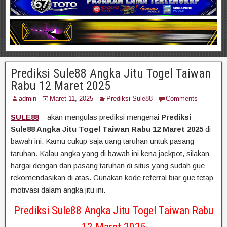
Prediksi Sule88 Angka Jitu Togel Taiwan
Rabu 12 Maret 2025
admin
Maret 11, 2025
Prediksi Sule88
Comments
SULE88
– akan mengulas prediksi mengenai
Prediksi
Sule88 Angka Jitu Togel Taiwan Rabu 12 Maret 2025
di
bawah ini. Kamu cukup saja uang taruhan untuk pasang
taruhan. Kalau angka yang di bawah ini kena jackpot, silakan
hargai dengan dan pasang taruhan di situs yang sudah gue
rekomendasikan di atas. Gunakan kode referral biar gue tetap
motivasi dalam angka jitu ini.
Prediksi Sule88 Angka Jitu Togel Taiwan Rabu