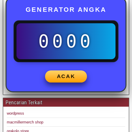
GENERATOR ANGKA
0000
ACAK
Pencarian Terkait
wordpress
macmillermerch shop
orakolo store