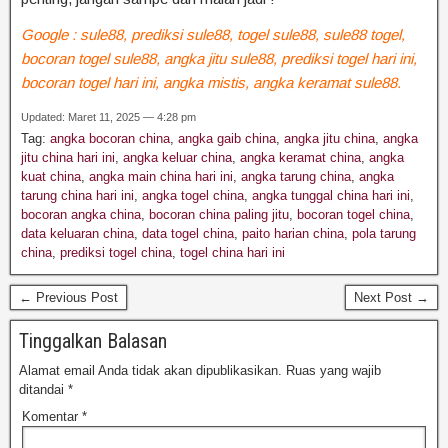
Google : sule88, prediksi sule88, togel sule88, sule88 togel,
bocoran togel sule88, angka jitu sule88, prediksi togel hari ini,
bocoran togel hari ini, angka mistis, angka keramat sule88.
Updated: Maret 11, 2025 — 4:28 pm
Tag:
angka bocoran china
,
angka gaib china
,
angka jitu china
,
angka
jitu china hari ini
,
angka keluar china
,
angka keramat china
,
angka
kuat china
,
angka main china hari ini
,
angka tarung china
,
angka
tarung china hari ini
,
angka togel china
,
angka tunggal china hari ini
,
bocoran angka china
,
bocoran china paling jitu
,
bocoran togel china
,
data keluaran china
,
data togel china
,
paito harian china
,
pola tarung
china
,
prediksi togel china
,
togel china hari ini
← Previous Post
Next Post →
Tinggalkan Balasan
Alamat email Anda tidak akan dipublikasikan.
Ruas yang wajib
ditandai
*
Komentar
*