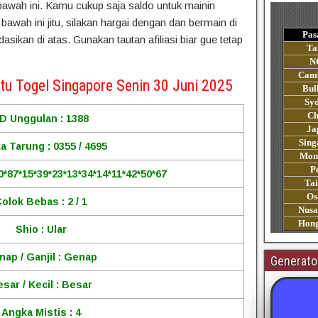
bawah ini. Kamu cukup saja saldo untuk mainin
 bawah ini jitu, silakan hargai dengan dan bermain di
ikan di atas. Gunakan tautan afiliasi biar gue tetap
itu Togel Singapore Senin 30 Juni 2025
D Unggulan : 1388
a Tarung : 0355 / 4695
0*87*15*39*23*13*34*14*11*42*50*67
olok Bebas : 2 / 1
Shio : Ular
ap / Ganjil : Genap
Generato
sar / Kecil : Besar
Angka Mistis : 4