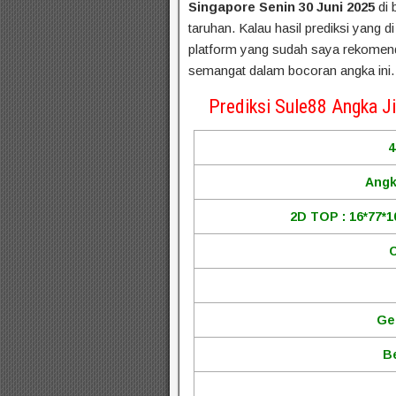
Singapore Senin 30 Juni 2025
di 
taruhan. Kalau hasil prediksi yang di
platform yang sudah saya rekomendas
semangat dalam bocoran angka ini.
Prediksi Sule88 Angka J
4
Angk
2D TOP : 16*77*1
C
Gen
Be