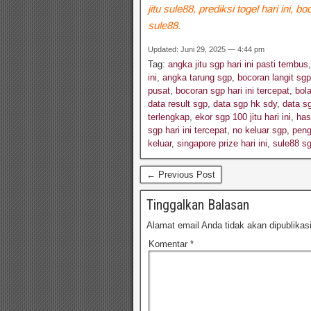
jitu sule88, prediksi togel hari ini, 
sule88.
Updated: Juni 29, 2025 — 4:44 pm
Tag:
angka jitu sgp hari ini pasti tembus
ini
,
angka tarung sgp
,
bocoran langit sgp
pusat
,
bocoran sgp hari ini tercepat
,
bola
data result sgp
,
data sgp hk sdy
,
data sg
terlengkap
,
ekor sgp 100 jitu hari ini
,
has
sgp hari ini tercepat
,
no keluar sgp
,
peng
keluar
,
singapore prize hari ini
,
sule88 sg
← Previous Post
Tinggalkan Balasan
Alamat email Anda tidak akan dipublikas
Komentar
*