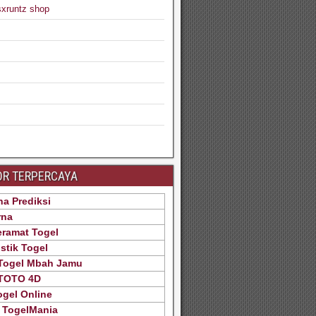
xruntz shop
OR TERPERCAYA
a Prediksi
rna
ramat Togel
stik Togel
 Togel Mbah Jamu
 TOTO 4D
ogel Online
r TogelMania