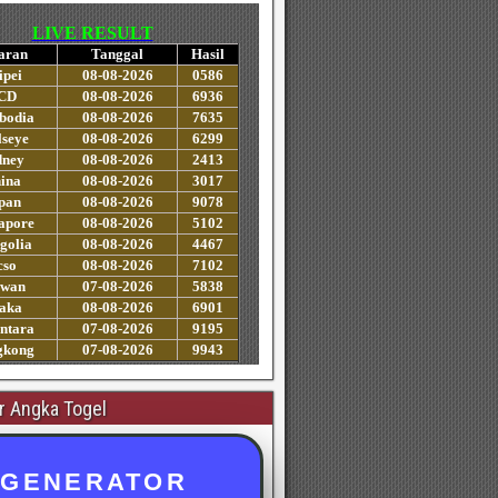
r Angka Togel
GENERATOR