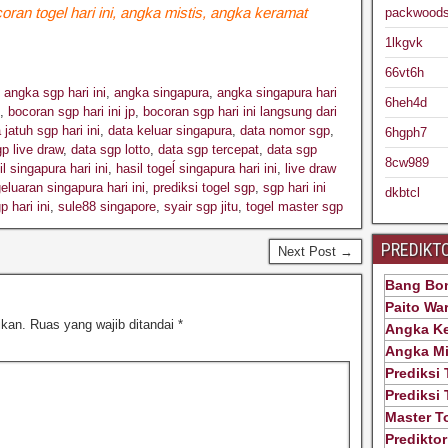
bocoran togel hari ini, angka mistis, angka keramat
packwoods
1lkgvk
66vt6h
,
angka sgp hari ini
,
angka singapura
,
angka singapura hari
6heh4d
,
bocoran sgp hari ini jp
,
bocoran sgp hari ini langsung dari
 jatuh sgp hari ini
,
data keluar singapura
,
data nomor sgp
,
6hgph7
p live draw
,
data sgp lotto
,
data sgp tercepat
,
data sgp
8cw989
il singapura hari ini
,
hasil togeĺ singapura hari ini
,
live draw
eluaran singapura hari ini
,
prediksi togel sgp
,
sgp hari ini
dkbtcl
p hari ini
,
sule88 singapore
,
syair sgp jitu
,
togel master sgp
PREDIKT
Next Post →
Bang Bon
Paito Wa
ikan.
Ruas yang wajib ditandai
*
Angka Ke
Angka Mi
Prediksi
Prediksi
Master T
Predikto