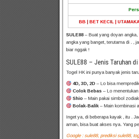
Pers
BB | BET KECIL | UTAMAK
SULE88
–
Buat
yang
doyan
angka,
angka
yang
banget,
terutama
di
.
,
ja
biar
nggak
!
SULE88 – Jenis Taruhan di
Togel
HK
ini punya banyak jenis taru
4D, 3D, 2D
– Lo bisa memprediksi
Colok Bebas
– Lo menentukan s
Shio
– Main pakai simbol zodiak 
Bolak-Balik
– Main kombinasi a
Inget
ya,
di
beberapa
kayak
,
itu
.
Ja
aman,
bisa
buat
akses
nya.
Yang
pe
Google : sule88, prediksi sule88, to