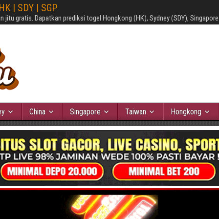
HK | SDY | SGP
 jitu gratis. Dapatkan prediksi togel Hongkong (HK), Sydney (SDY), Singapore (
ey
China
Singapore
Taiwan
Hongkong