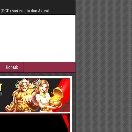
SGP) hari ini Jitu dan Akurat.
Kontak