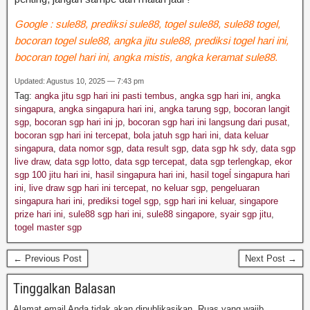
Google : sule88, prediksi sule88, togel sule88, sule88 togel,
bocoran togel sule88, angka jitu sule88, prediksi togel hari ini,
bocoran togel hari ini, angka mistis, angka keramat sule88.
Updated: Agustus 10, 2025 — 7:43 pm
Tag:
angka jitu sgp hari ini pasti tembus
,
angka sgp hari ini
,
angka
singapura
,
angka singapura hari ini
,
angka tarung sgp
,
bocoran langit
sgp
,
bocoran sgp hari ini jp
,
bocoran sgp hari ini langsung dari pusat
,
bocoran sgp hari ini tercepat
,
bola jatuh sgp hari ini
,
data keluar
singapura
,
data nomor sgp
,
data result sgp
,
data sgp hk sdy
,
data sgp
live draw
,
data sgp lotto
,
data sgp tercepat
,
data sgp terlengkap
,
ekor
sgp 100 jitu hari ini
,
hasil singapura hari ini
,
hasil togeĺ singapura hari
ini
,
live draw sgp hari ini tercepat
,
no keluar sgp
,
pengeluaran
singapura hari ini
,
prediksi togel sgp
,
sgp hari ini keluar
,
singapore
prize hari ini
,
sule88 sgp hari ini
,
sule88 singapore
,
syair sgp jitu
,
togel master sgp
← Previous Post
Next Post →
Tinggalkan Balasan
Alamat email Anda tidak akan dipublikasikan.
Ruas yang wajib