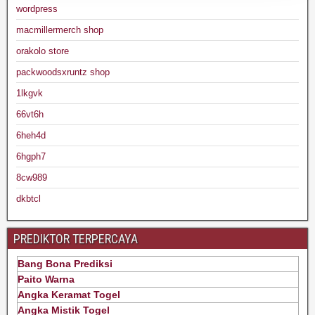
wordpress
macmillermerch shop
orakolo store
packwoodsxruntz shop
1lkgvk
66vt6h
6heh4d
6hgph7
8cw989
dkbtcl
PREDIKTOR TERPERCAYA
Bang Bona Prediksi
Paito Warna
Angka Keramat Togel
Angka Mistik Togel