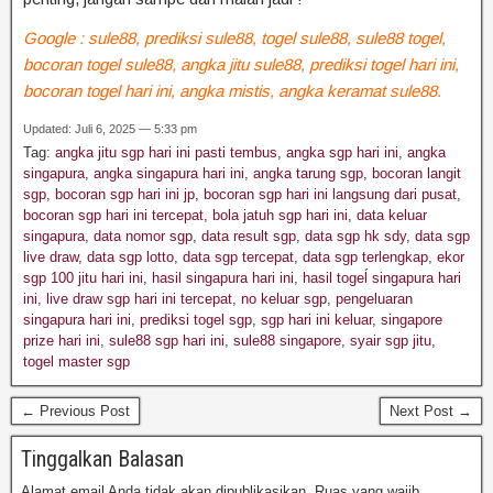
Google : sule88, prediksi sule88, togel sule88, sule88 togel,
bocoran togel sule88, angka jitu sule88, prediksi togel hari ini,
bocoran togel hari ini, angka mistis, angka keramat sule88.
Updated: Juli 6, 2025 — 5:33 pm
Tag:
angka jitu sgp hari ini pasti tembus
,
angka sgp hari ini
,
angka
singapura
,
angka singapura hari ini
,
angka tarung sgp
,
bocoran langit
sgp
,
bocoran sgp hari ini jp
,
bocoran sgp hari ini langsung dari pusat
,
bocoran sgp hari ini tercepat
,
bola jatuh sgp hari ini
,
data keluar
singapura
,
data nomor sgp
,
data result sgp
,
data sgp hk sdy
,
data sgp
live draw
,
data sgp lotto
,
data sgp tercepat
,
data sgp terlengkap
,
ekor
sgp 100 jitu hari ini
,
hasil singapura hari ini
,
hasil togeĺ singapura hari
ini
,
live draw sgp hari ini tercepat
,
no keluar sgp
,
pengeluaran
singapura hari ini
,
prediksi togel sgp
,
sgp hari ini keluar
,
singapore
prize hari ini
,
sule88 sgp hari ini
,
sule88 singapore
,
syair sgp jitu
,
togel master sgp
← Previous Post
Next Post →
Tinggalkan Balasan
Alamat email Anda tidak akan dipublikasikan.
Ruas yang wajib