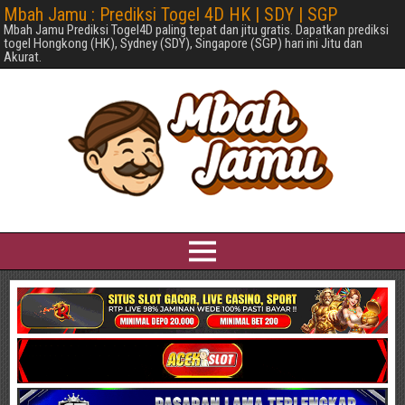
Mbah Jamu : Prediksi Togel 4D HK | SDY | SGP
Mbah Jamu Prediksi Togel4D paling tepat dan jitu gratis. Dapatkan prediksi
togel Hongkong (HK), Sydney (SDY), Singapore (SGP) hari ini Jitu dan
Akurat.