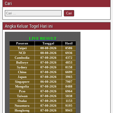
Cari
Angka Keluar Togel Hari ini