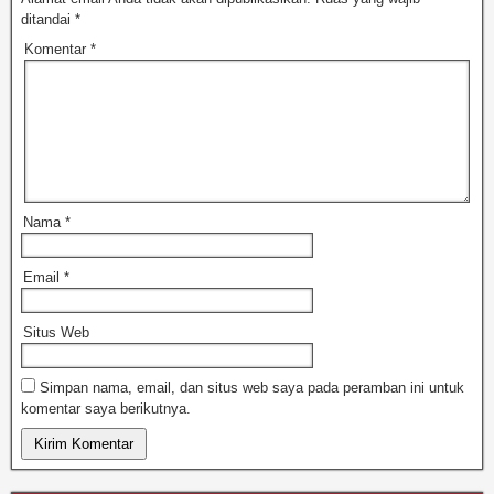
ditandai
*
Komentar
*
Nama
*
Email
*
Situs Web
Simpan nama, email, dan situs web saya pada peramban ini untuk
komentar saya berikutnya.