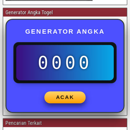
Generator Angka Togel
GENERATOR ANGKA
0000
ACAK
Pencarian Terkait