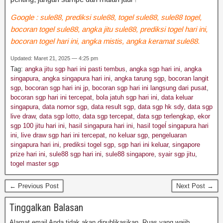
Google : sule88, prediksi sule88, togel sule88, sule88 togel,
bocoran togel sule88, angka jitu sule88, prediksi togel hari ini,
bocoran togel hari ini, angka mistis, angka keramat sule88.
Updated: Maret 21, 2025 — 4:25 pm
Tag:
angka jitu sgp hari ini pasti tembus
,
angka sgp hari ini
,
angka
singapura
,
angka singapura hari ini
,
angka tarung sgp
,
bocoran langit
sgp
,
bocoran sgp hari ini jp
,
bocoran sgp hari ini langsung dari pusat
,
bocoran sgp hari ini tercepat
,
bola jatuh sgp hari ini
,
data keluar
singapura
,
data nomor sgp
,
data result sgp
,
data sgp hk sdy
,
data sgp
live draw
,
data sgp lotto
,
data sgp tercepat
,
data sgp terlengkap
,
ekor
sgp 100 jitu hari ini
,
hasil singapura hari ini
,
hasil togeĺ singapura hari
ini
,
live draw sgp hari ini tercepat
,
no keluar sgp
,
pengeluaran
singapura hari ini
,
prediksi togel sgp
,
sgp hari ini keluar
,
singapore
prize hari ini
,
sule88 sgp hari ini
,
sule88 singapore
,
syair sgp jitu
,
togel master sgp
← Previous Post
Next Post →
Tinggalkan Balasan
Alamat email Anda tidak akan dipublikasikan.
Ruas yang wajib