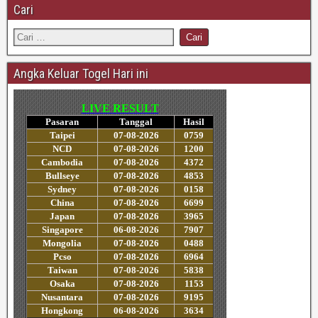
Cari
Angka Keluar Togel Hari ini