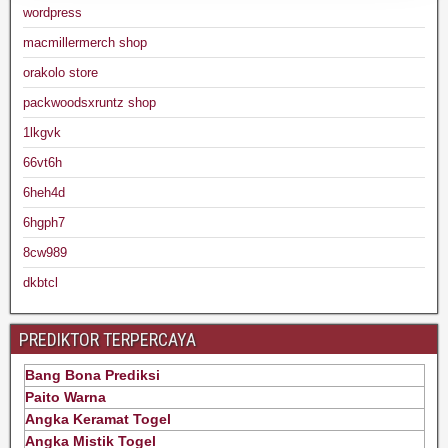
wordpress
macmillermerch shop
orakolo store
packwoodsxruntz shop
1lkgvk
66vt6h
6heh4d
6hgph7
8cw989
dkbtcl
PREDIKTOR TERPERCAYA
Bang Bona Prediksi
Paito Warna
Angka Keramat Togel
Angka Mistik Togel