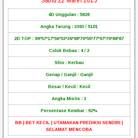
Sabtu 22 Maret 2025
4D Unggulan : 5828
Angka Tarung : 3363 / 5101
2D TOP : 99*57*17*56*53*36*98*70*55*77*97*70*88*87
Colok Bebas : 4 / 2
Shio : Kerbau
Genap / Ganjil : Ganjil
Besar / Kecil : Kecil
Angka Mistis : 3
Persentase Kembar : 92%
BB | BET KECIL | UTAMAKAN PREDIKSI SENDIRI |
SELAMAT MENCOBA