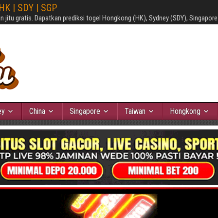
HK | SDY | SGP
 jitu gratis. Dapatkan prediksi togel Hongkong (HK), Sydney (SDY), Singapore (
ey
China
Singapore
Taiwan
Hongkong