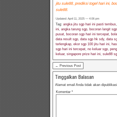
jitu sule88, prediksi togel hari ini, 
sule88.
Updated: April 11, 2025 — 4:06 pm
Tag:
angka jitu sgp hari ini pasti tembus
ini
,
angka tarung sgp
,
bocoran langit sgp
pusat
,
bocoran sgp hari ini tercepat
,
bola
data result sgp
,
data sgp hk sdy
,
data sg
terlengkap
,
ekor sgp 100 jitu hari ini
,
has
sgp hari ini tercepat
,
no keluar sgp
,
peng
keluar
,
singapore prize hari ini
,
sule88 sg
← Previous Post
Tinggalkan Balasan
Alamat email Anda tidak akan dipublikas
Komentar
*