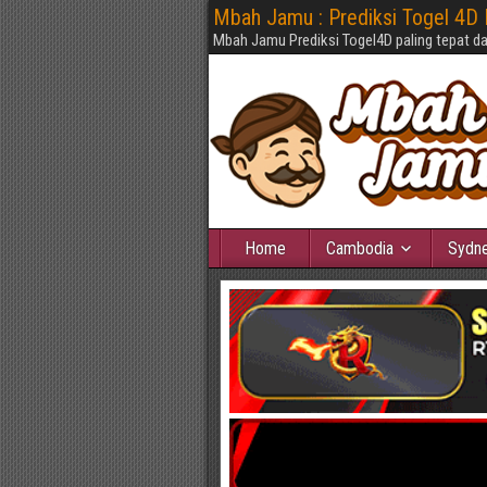
Mbah Jamu : Prediksi Togel 4D 
Mbah Jamu Prediksi Togel4D paling tepat dan
Home
Cambodia
Sydn