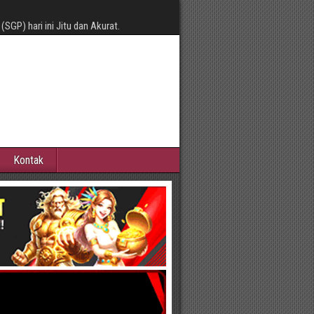
SGP) hari ini Jitu dan Akurat.
Kontak