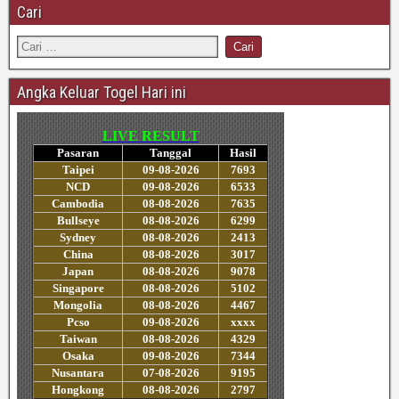
Cari
Angka Keluar Togel Hari ini