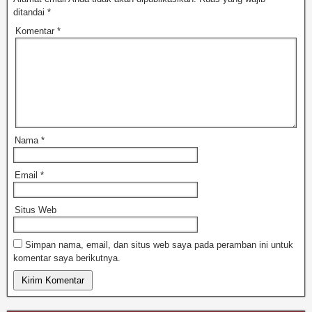
ditandai
*
Komentar
*
Nama
*
Email
*
Situs Web
Simpan nama, email, dan situs web saya pada peramban ini untuk
komentar saya berikutnya.