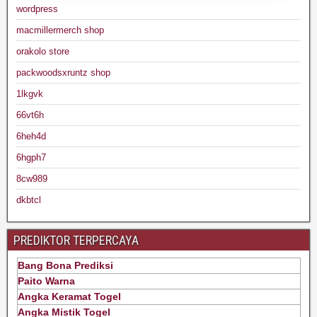
wordpress
macmillermerch shop
orakolo store
packwoodsxruntz shop
1lkgvk
66vt6h
6heh4d
6hgph7
8cw989
dkbtcl
PREDIKTOR TERPERCAYA
Bang Bona Prediksi
Paito Warna
Angka Keramat Togel
Angka Mistik Togel