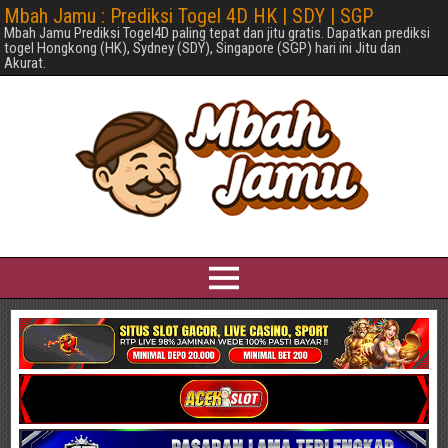
Mbah Jamu : Prediksi Togel 4D HK | SDY | SGP
Mbah Jamu Prediksi Togel4D paling tepat dan jitu gratis. Dapatkan prediksi
togel Hongkong (HK), Sydney (SDY), Singapore (SGP) hari ini Jitu dan
Akurat.