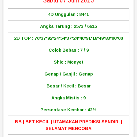
Sabtu 07 Juni 2025
4D Unggulan : 8441
Angka Tarung : 2573 / 6615
2D TOP : 76*37*92*24*54*37*24*40*91*18*49*83*00*00
Colok Bebas : 7 / 9
Shio : Monyet
Genap / Ganjil : Genap
Besar / Kecil : Besar
Angka Mistis : 9
Persentase Kembar : 42%
BB | BET KECIL | UTAMAKAN PREDIKSI SENDIRI |
SELAMAT MENCOBA