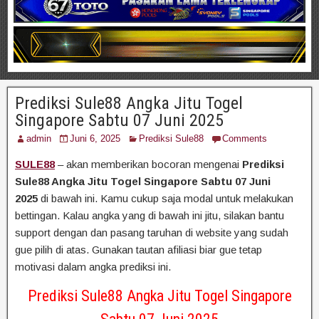
Prediksi Sule88 Angka Jitu Togel
Singapore Sabtu 07 Juni 2025
admin
Juni 6, 2025
Prediksi Sule88
Comments
SULE88
– akan memberikan bocoran mengenai
Prediksi
Sule88 Angka Jitu Togel Singapore Sabtu 07 Juni
2025
di bawah ini. Kamu cukup saja modal untuk melakukan
bettingan. Kalau angka yang di bawah ini jitu, silakan bantu
support dengan dan pasang taruhan di website yang sudah
gue pilih di atas. Gunakan tautan afiliasi biar gue tetap
motivasi dalam angka prediksi ini.
Prediksi Sule88 Angka Jitu Togel Singapore