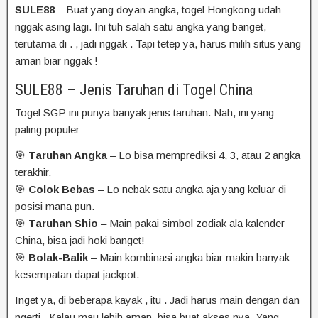
SULE88
–
Buat
yang
doyan
angka,
togel Hongkong
udah
nggak
asing
lagi.
Ini
tuh
salah
satu
angka
yang
banget,
terutama
di
.
,
jadi
nggak
.
Tapi
tetep
ya,
harus
milih
situs
yang
aman
biar
nggak
!
SULE88 – Jenis Taruhan di Togel
China
Togel
SGP
ini punya banyak jenis taruhan. Nah, ini yang
paling populer:
🎯
Taruhan Angka
– Lo bisa memprediksi 4, 3, atau 2 angka
terakhir.
🎯
Colok Bebas
– Lo nebak satu angka aja yang keluar di
posisi mana pun.
🎯
Taruhan Shio
– Main pakai simbol zodiak ala kalender
China, bisa jadi hoki banget!
🎯
Bolak-Balik
– Main kombinasi angka biar makin banyak
kesempatan dapat jackpot.
Inget
ya,
di
beberapa
kayak
,
itu
.
Jadi
harus
main
dengan
dan
ngerti
.
Kalau
mau
lebih
aman,
bisa
buat
akses
nya.
Yang