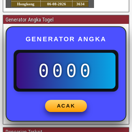
Generator Angka Togel
GENERATOR ANGKA
0000
ACAK
Pencarian Terkait