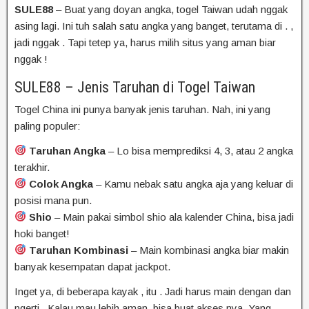
SULE88
–
Buat
yang
doyan
angka,
togel Taiwan
udah
nggak
asing
lagi.
Ini
tuh
salah
satu
angka
yang
banget,
terutama
di
.
,
jadi
nggak
.
Tapi
tetep
ya,
harus
milih
situs
yang
aman
biar
nggak
!
SULE88 – Jenis Taruhan di Togel
Taiwan
Togel
China
ini punya banyak jenis taruhan. Nah, ini yang
paling populer:
Taruhan Angka
– Lo bisa memprediksi 4, 3, atau 2 angka
terakhir.
Colok Angka
– Kamu nebak satu angka aja yang keluar di
posisi mana pun.
Shio
– Main pakai simbol shio ala kalender China, bisa jadi
hoki banget!
Taruhan Kombinasi
– Main kombinasi angka biar makin
banyak kesempatan dapat jackpot.
Inget
ya,
di
beberapa
kayak
,
itu
.
Jadi
harus
main
dengan
dan
ngerti
.
Kalau
mau
lebih
aman,
bisa
buat
akses
nya.
Yang