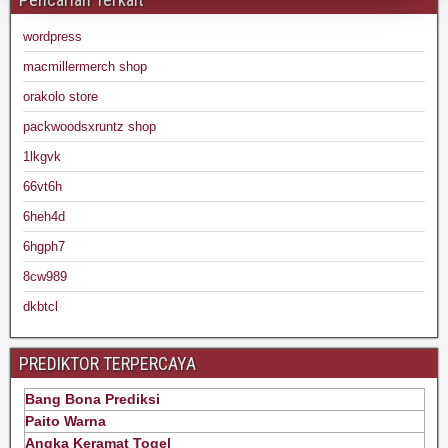
wordpress
macmillermerch shop
orakolo store
packwoodsxruntz shop
1lkgvk
66vt6h
6heh4d
6hgph7
8cw989
dkbtcl
PREDIKTOR TERPERCAYA
Bang Bona Prediksi
Paito Warna
Angka Keramat Togel