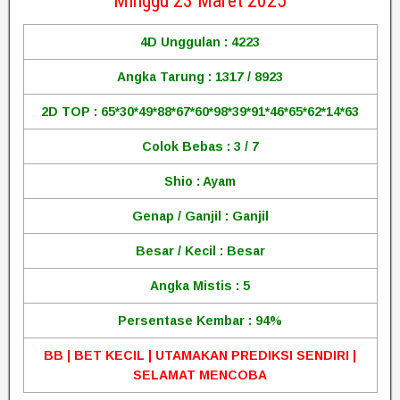
Minggu 23 Maret 2025
4D Unggulan : 4223
Angka Tarung : 1317 / 8923
2D TOP : 65*30*49*88*67*60*98*39*91*46*65*62*14*63
Colok Bebas : 3 / 7
Shio : Ayam
Genap / Ganjil : Ganjil
Besar / Kecil : Besar
Angka Mistis : 5
Persentase Kembar : 94%
BB | BET KECIL | UTAMAKAN PREDIKSI SENDIRI |
SELAMAT MENCOBA