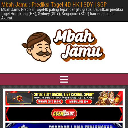
Mbah Jamu : Prediksi Togel 4D HK | SDY | SGP
Mbah Jamu Prediksi Togel4D paling tepat dan jitu gratis. Dapatkan prediksi
togel Hongkong (HK), Sydney (SDY), Singapore (SGP) hari ini Jitu dan
Akurat.