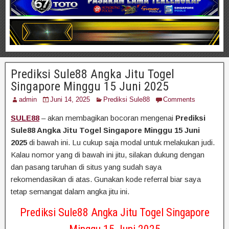
Prediksi Sule88 Angka Jitu Togel
Singapore Minggu 15 Juni 2025
admin
Juni 14, 2025
Prediksi Sule88
Comments
SULE88
– akan membagikan bocoran mengenai
Prediksi
Sule88 Angka Jitu Togel Singapore Minggu 15 Juni
2025
di bawah ini. Lu cukup saja modal untuk melakukan judi.
Kalau nomor yang di bawah ini jitu, silakan dukung dengan
dan pasang taruhan di situs yang sudah saya
rekomendasikan di atas. Gunakan kode referral biar saya
tetap semangat dalam angka jitu ini.
Prediksi Sule88 Angka Jitu Togel Singapore