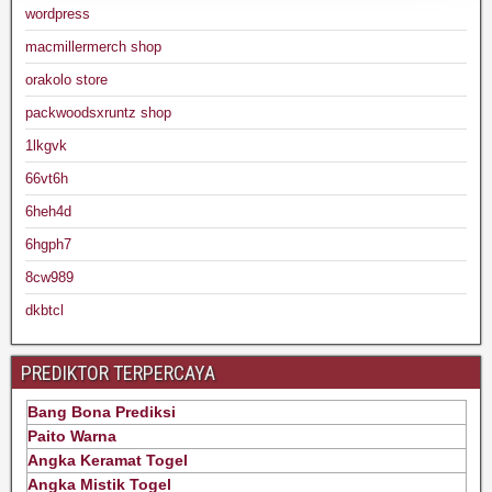
wordpress
macmillermerch shop
orakolo store
packwoodsxruntz shop
1lkgvk
66vt6h
6heh4d
6hgph7
8cw989
dkbtcl
PREDIKTOR TERPERCAYA
Bang Bona Prediksi
Paito Warna
Angka Keramat Togel
Angka Mistik Togel