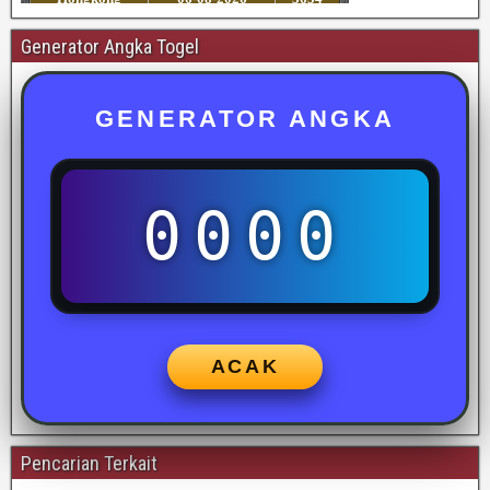
Generator Angka Togel
GENERATOR ANGKA
0000
ACAK
Pencarian Terkait