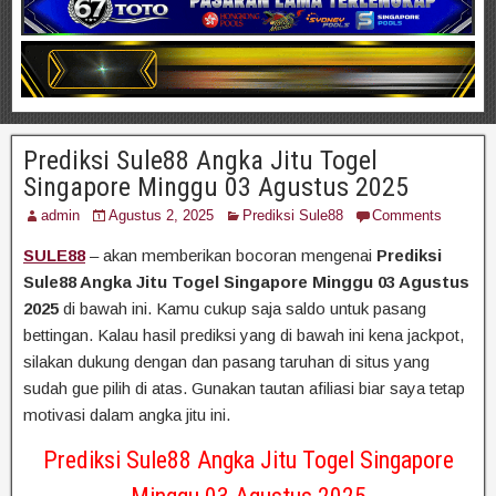
Prediksi Sule88 Angka Jitu Togel
Singapore Minggu 03 Agustus 2025
admin
Agustus 2, 2025
Prediksi Sule88
Comments
SULE88
– akan memberikan bocoran mengenai
Prediksi
Sule88 Angka Jitu Togel Singapore Minggu 03 Agustus
2025
di bawah ini. Kamu cukup saja saldo untuk pasang
bettingan. Kalau hasil prediksi yang di bawah ini kena jackpot,
silakan dukung dengan dan pasang taruhan di situs yang
sudah gue pilih di atas. Gunakan tautan afiliasi biar saya tetap
motivasi dalam angka jitu ini.
Prediksi Sule88 Angka Jitu Togel Singapore