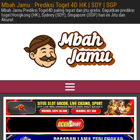
Mbah Jamu : Prediksi Togel 4D HK | SDY | SGP
Mbah Jamu Prediksi Togel4D paling tepat dan jitu gratis. Dapatkan prediksi
togel Hongkong (HK), Sydney (SDY), Singapore (SGP) hari ini Jitu dan
Akurat.