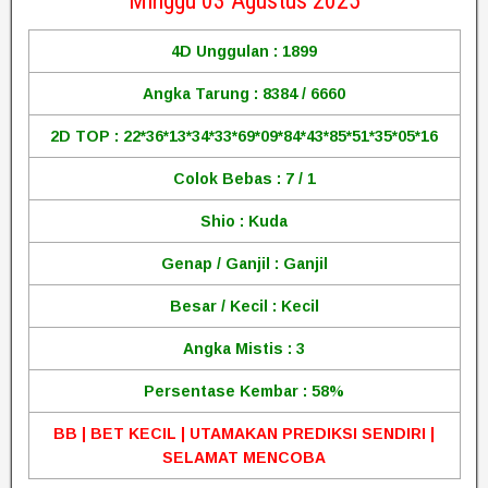
Minggu 03 Agustus 2025
4D Unggulan : 1899
Angka Tarung : 8384 / 6660
2D TOP : 22*36*13*34*33*69*09*84*43*85*51*35*05*16
Colok Bebas : 7 / 1
Shio : Kuda
Genap / Ganjil : Ganjil
Besar / Kecil : Kecil
Angka Mistis : 3
Persentase Kembar : 58%
BB | BET KECIL | UTAMAKAN PREDIKSI SENDIRI |
SELAMAT MENCOBA