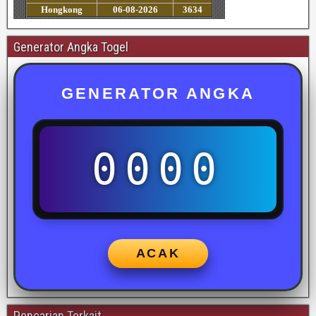
Generator Angka Togel
GENERATOR ANGKA
0000
ACAK
Pencarian Terkait