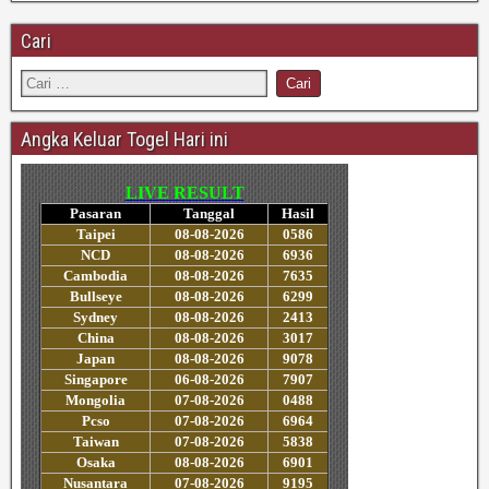
Cari
Angka Keluar Togel Hari ini