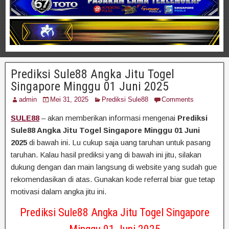
Prediksi Sule88 Angka Jitu Togel
Singapore Minggu 01 Juni 2025
admin
Mei 31, 2025
Prediksi Sule88
Comments
SULE88
– akan memberikan informasi mengenai
Prediksi
Sule88 Angka Jitu Togel Singapore Minggu 01 Juni
2025
di bawah ini. Lu cukup saja uang taruhan untuk pasang
taruhan. Kalau hasil prediksi yang di bawah ini jitu, silakan
dukung dengan dan main langsung di website yang sudah gue
rekomendasikan di atas. Gunakan kode referral biar gue tetap
motivasi dalam angka jitu ini.
Prediksi Sule88 Angka Jitu Togel Singapore