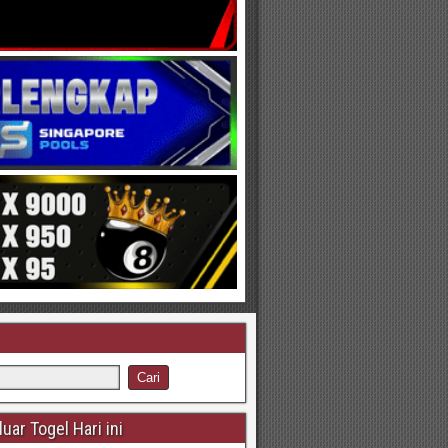
uar Togel Hari ini