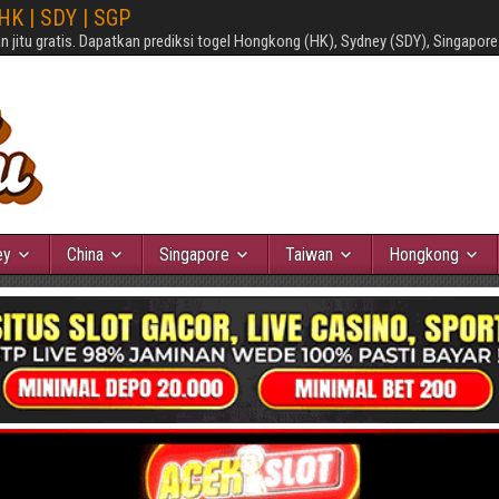
HK | SDY | SGP
 jitu gratis. Dapatkan prediksi togel Hongkong (HK), Sydney (SDY), Singapore (
ey
China
Singapore
Taiwan
Hongkong