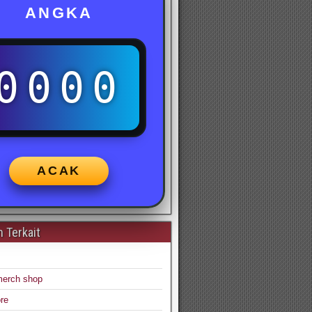
ANGKA
0000
ACAK
 Terkait
merch shop
re