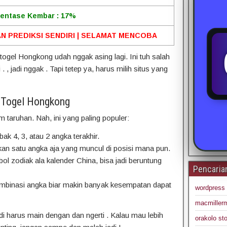
entase Kembar : 17%
AN PREDIKSI SENDIRI | SELAMAT MENCOBA
togel Hongkong
udah
nggak
asing
lagi.
Ini
tuh
salah
i
.
,
jadi
nggak
.
Tapi
tetep
ya,
harus
milih
situs
yang
 Togel
Hongkong
taruhan. Nah, ini yang paling populer:
ak 4, 3, atau 2 angka terakhir.
n satu angka aja yang muncul di posisi mana pun.
ol zodiak ala kalender China, bisa jadi beruntung
Pencarian
mbinasi angka biar makin banyak kesempatan dapat
wordpress
macmiller
di
harus
main
dengan
dan
ngerti
.
Kalau
mau
lebih
orakolo sto