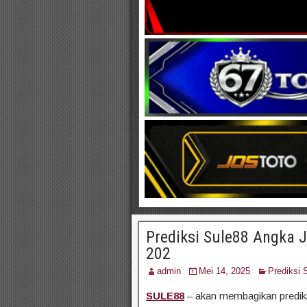
Prediksi Sule88 Angka J
202
admin
Mei 14, 2025
Prediksi 
SULE88
– akan membagikan predik