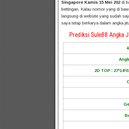
Singapore Kamis 15 Mei 202
di b
bettingan. Kalau nomor yang di baw
langsung di website yang sudah say
saya tetap berkarya dalam angka jitu 
Prediksi Sule88 Angka J
4
Angk
2D TOP : 27*14*0
C
Ge
Be