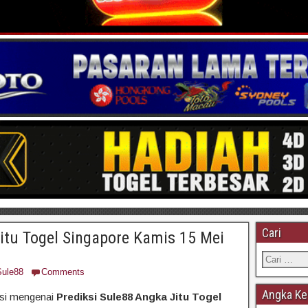
Cari
itu Togel Singapore Kamis 15 Mei
Sule88
Comments
Angka Kel
si mengenai
Prediksi Sule88 Angka Jitu Togel