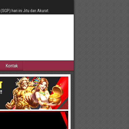
SGP) hari ini Jitu dan Akurat.
Kontak