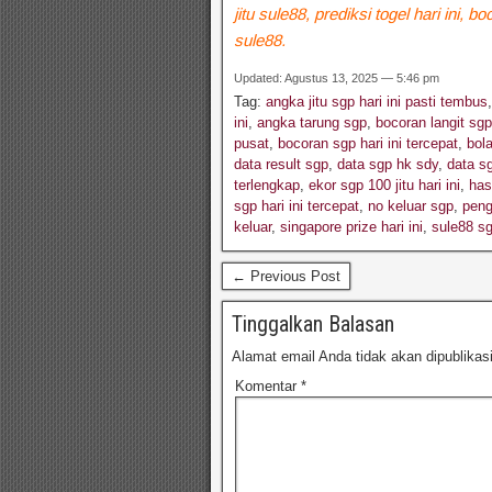
jitu sule88, prediksi togel hari ini, 
sule88.
Updated: Agustus 13, 2025 — 5:46 pm
Tag:
angka jitu sgp hari ini pasti tembus
ini
,
angka tarung sgp
,
bocoran langit sgp
pusat
,
bocoran sgp hari ini tercepat
,
bola
data result sgp
,
data sgp hk sdy
,
data sg
terlengkap
,
ekor sgp 100 jitu hari ini
,
has
sgp hari ini tercepat
,
no keluar sgp
,
peng
keluar
,
singapore prize hari ini
,
sule88 sg
← Previous Post
Tinggalkan Balasan
Alamat email Anda tidak akan dipublikas
Komentar
*