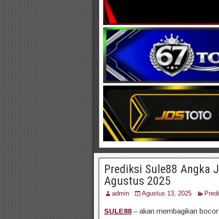
Prediksi Sule88 Angka J
Agustus 2025
admin
Agustus 13, 2025
Pred
SULE88
– akan membagikan boco