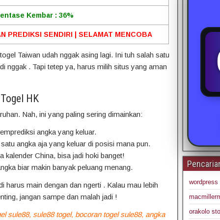
entase Kembar : 36%
AN PREDIKSI SENDIRI | SELAMAT MENCOBA
togel Taiwan
udah
nggak
asing
lagi.
Ini
tuh
salah
satu
di
nggak
.
Tapi
tetep
ya,
harus
milih
situs
yang
aman
 Togel
HK
ruhan. Nah, ini yang paling sering dimainkan:
mprediksi angka yang keluar.
atu angka aja yang keluar di posisi mana pun.
a kalender China, bisa jadi hoki banget!
Pencarian
ngka biar makin banyak peluang menang.
wordpress
di
harus
main
dengan
dan
ngerti
.
Kalau
mau
lebih
nting,
jangan
sampe
dan
malah
jadi
!
macmiller
orakolo sto
gel sule88, sule88 togel, bocoran togel sule88, angka