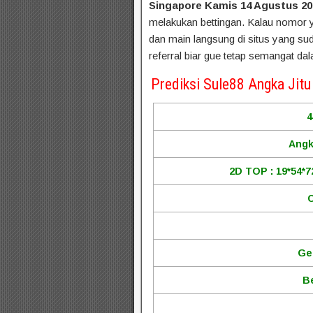
Singapore Kamis 14 Agustus 20
melakukan bettingan. Kalau nomor ya
dan main langsung di situs yang s
referral biar gue tetap semangat dala
Prediksi Sule88 Angka Jit
4
Angk
2D TOP : 19*54*7
C
Gen
Be