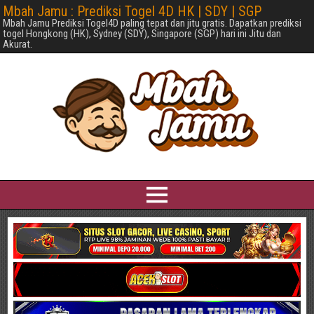
Mbah Jamu : Prediksi Togel 4D HK | SDY | SGP
Mbah Jamu Prediksi Togel4D paling tepat dan jitu gratis. Dapatkan prediksi
togel Hongkong (HK), Sydney (SDY), Singapore (SGP) hari ini Jitu dan
Akurat.