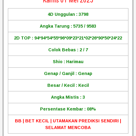
Kamis 01 Mei 2025
4D Unggulan : 3798
Angka Tarung : 5735 / 9583
2D TOP : 94*94*54*55*96*09*23*21*02*26*90*50*24*22
Colok Bebas : 2 / 7
Shio : Harimau
Genap / Ganjil : Genap
Besar / Kecil : Kecil
Angka Mistis : 3
Persentase Kembar : 08%
BB | BET KECIL | UTAMAKAN PREDIKSI SENDIRI |
SELAMAT MENCOBA