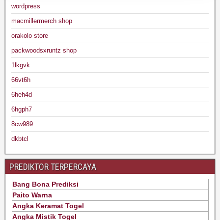
wordpress
macmillermerch shop
orakolo store
packwoodsxruntz shop
1lkgvk
66vt6h
6heh4d
6hgph7
8cw989
dkbtcl
PREDIKTOR TERPERCAYA
Bang Bona Prediksi
Paito Warna
Angka Keramat Togel
Angka Mistik Togel