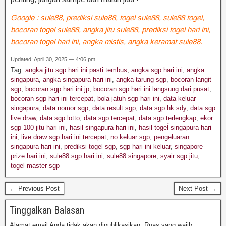
Google : sule88, prediksi sule88, togel sule88, sule88 togel,
bocoran togel sule88, angka jitu sule88, prediksi togel hari ini,
bocoran togel hari ini, angka mistis, angka keramat sule88.
Updated: April 30, 2025 — 4:06 pm
Tag:
angka jitu sgp hari ini pasti tembus
,
angka sgp hari ini
,
angka
singapura
,
angka singapura hari ini
,
angka tarung sgp
,
bocoran langit
sgp
,
bocoran sgp hari ini jp
,
bocoran sgp hari ini langsung dari pusat
,
bocoran sgp hari ini tercepat
,
bola jatuh sgp hari ini
,
data keluar
singapura
,
data nomor sgp
,
data result sgp
,
data sgp hk sdy
,
data sgp
live draw
,
data sgp lotto
,
data sgp tercepat
,
data sgp terlengkap
,
ekor
sgp 100 jitu hari ini
,
hasil singapura hari ini
,
hasil togeĺ singapura hari
ini
,
live draw sgp hari ini tercepat
,
no keluar sgp
,
pengeluaran
singapura hari ini
,
prediksi togel sgp
,
sgp hari ini keluar
,
singapore
prize hari ini
,
sule88 sgp hari ini
,
sule88 singapore
,
syair sgp jitu
,
togel master sgp
← Previous Post
Next Post →
Tinggalkan Balasan
Alamat email Anda tidak akan dipublikasikan.
Ruas yang wajib