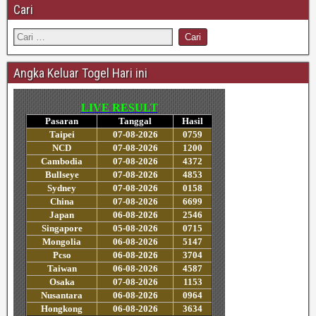
Cari
Angka Keluar Togel Hari ini