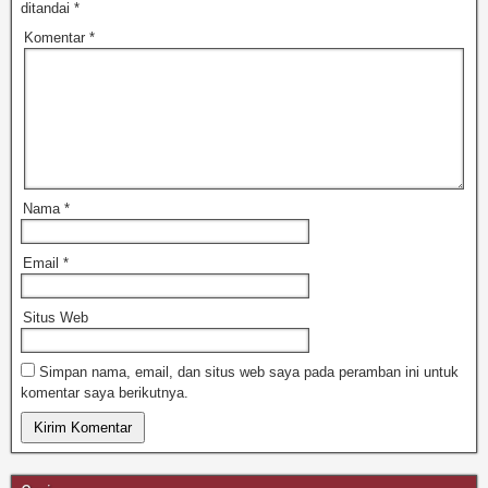
ditandai
*
Komentar
*
Nama
*
Email
*
Situs Web
Simpan nama, email, dan situs web saya pada peramban ini untuk
komentar saya berikutnya.