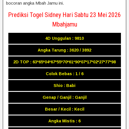
bocoran angka Mbah Jamu ini.
Prediksi Togel Sidney Hari Sabtu 23 Mei 2026
Mbahjamu
4D Unggulan : 9810
Angka Tarung : 3620 / 3892
2D TOP : 63*65*04*67*55*70*61*90*07*17*02*27*77*98
Colok Bebas : 1 / 6
Shio : Babi
Genap / Ganjil : Ganjil
Besar / Kecil : Kecil
Angka Mistis : 6