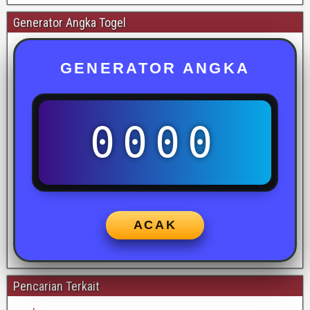
Generator Angka Togel
GENERATOR ANGKA
0000
ACAK
Pencarian Terkait