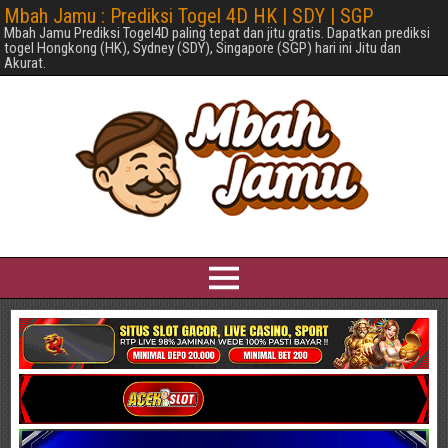
Mbah Jamu : Prediksi Togel 4D HK | SDY | SGP
Mbah Jamu Prediksi Togel4D paling tepat dan jitu gratis. Dapatkan prediksi
togel Hongkong (HK), Sydney (SDY), Singapore (SGP) hari ini Jitu dan
Akurat.