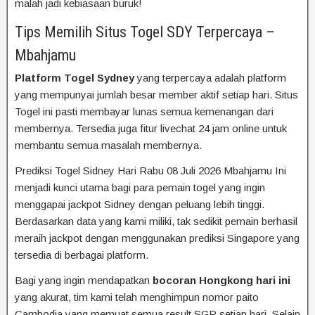
malah jadi kebiasaan buruk!
Tips Memilih Situs Togel SDY Terpercaya –
Mbahjamu
Platform Togel Sydney
yang terpercaya adalah platform
yang mempunyai jumlah besar member aktif setiap hari. Situs
Togel ini pasti membayar lunas semua kemenangan dari
membernya. Tersedia juga fitur livechat 24 jam online untuk
membantu semua masalah membernya.
Prediksi Togel Sidney Hari Rabu 08 Juli 2026 Mbahjamu Ini
menjadi kunci utama bagi para pemain togel yang ingin
menggapai jackpot Sidney dengan peluang lebih tinggi.
Berdasarkan data yang kami miliki, tak sedikit pemain berhasil
meraih jackpot dengan menggunakan prediksi Singapore yang
tersedia di berbagai platform.
Bagi yang ingin mendapatkan
bocoran Hongkong hari ini
yang akurat, tim kami telah menghimpun nomor paito
Cambodia yang memuat semua result SGP setiap hari. Selain