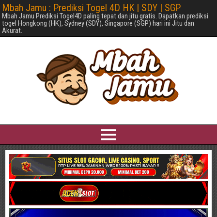
Mbah Jamu : Prediksi Togel 4D HK | SDY | SGP
Mbah Jamu Prediksi Togel4D paling tepat dan jitu gratis. Dapatkan prediksi
togel Hongkong (HK), Sydney (SDY), Singapore (SGP) hari ini Jitu dan
Akurat.