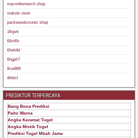
macmillermerch shop
orakolo store
packwoodsxruntz shop
1lkgvk
66vt6h
6heh4d
6hgph7
8cw989
dkbtcl
PREDIKTOR TERPERCAYA
Bang Bona Prediksi
Paito Warna
Angka Keramat Togel
Angka Mistik Togel
Prediksi Togel Mbah Jamu