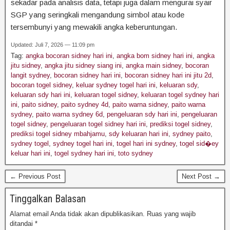
sekadar pada analisis data, tetapi juga dalam mengurai syair
SGP yang seringkali mengandung simbol atau kode
tersembunyi yang mewakili angka keberuntungan.
Updated: Juli 7, 2026 — 11:09 pm
Tag:
angka bocoran sidney hari ini
,
angka bom sidney hari ini
,
angka
jitu sidney
,
angka jitu sidney siang ini
,
angka main sidney
,
bocoran
langit sydney
,
bocoran sidney hari ini
,
bocoran sidney hari ini jitu 2d
,
bocoran togel sidney
,
keluar sydney togel hari ini
,
keluaran sdy
,
keluaran sdy hari ini
,
keluaran togel sidney
,
keluaran togel sydney hari
ini
,
paito sidney
,
paito sydney 4d
,
paito warna sidney
,
paito warna
sydney
,
paito warna sydney 6d
,
pengeluaran sdy hari ini
,
pengeluaran
togel sidney
,
pengeluaran togel sidney hari ini
,
prediksi togel sidney
,
prediksi togel sidney mbahjamu
,
sdy keluaran hari ini
,
sydney paito
,
sydney togel
,
sydney togel hari ini
,
togel hari ini sydney
,
togel sid�ey
keluar hari ini
,
togel sydney hari ini
,
toto sydney
← Previous Post
Next Post →
Tinggalkan Balasan
Alamat email Anda tidak akan dipublikasikan.
Ruas yang wajib
ditandai
*