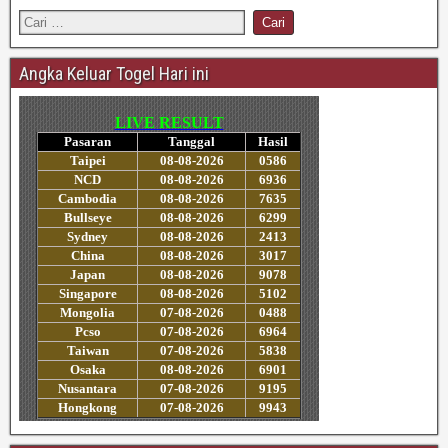
Angka Keluar Togel Hari ini