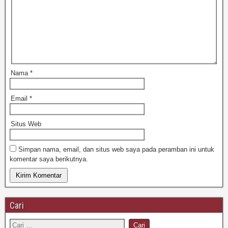
Nama
*
Email
*
Situs Web
Simpan nama, email, dan situs web saya pada peramban ini untuk
komentar saya berikutnya.
Cari