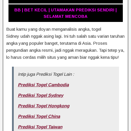
BB | BET KECIL | UTAMAKAN PREDIKSI SENDIRI |
SELAMAT MENCOBA
Buat kamu yang doyan menganalisis angka, togel
Sidney udah nggak asing lagi. Ini tuh salah satu varian taruhan
angka yang populer banget, terutama di Asia. Proses
pengundian angka resmi, jadi nggak meragukan. Tapi tetep ya,
lo harus cerdas milih situs yang aman biar nggak kena tipu!
Intip juga Prediksi Togel Lain :
Prediksi Togel Cambodia
Prediksi Togel Sydney
Prediksi Togel Hongkong
Prediksi Togel China
Prediksi Togel Taiwan