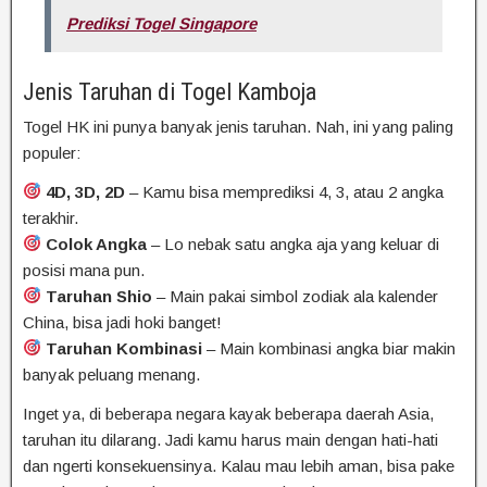
Prediksi Togel Singapore
Jenis Taruhan di Togel
Kamboja
Togel
HK
ini punya banyak jenis taruhan. Nah, ini yang paling
populer:
4D, 3D, 2D
– Kamu bisa memprediksi 4, 3, atau 2 angka
terakhir.
Colok Angka
– Lo nebak satu angka aja yang keluar di
posisi mana pun.
Taruhan Shio
– Main pakai simbol zodiak ala kalender
China, bisa jadi hoki banget!
Taruhan Kombinasi
– Main kombinasi angka biar makin
banyak peluang menang.
Inget ya, di beberapa negara kayak beberapa daerah Asia,
taruhan itu dilarang. Jadi kamu harus main dengan hati-hati
dan ngerti konsekuensinya. Kalau mau lebih aman, bisa pake