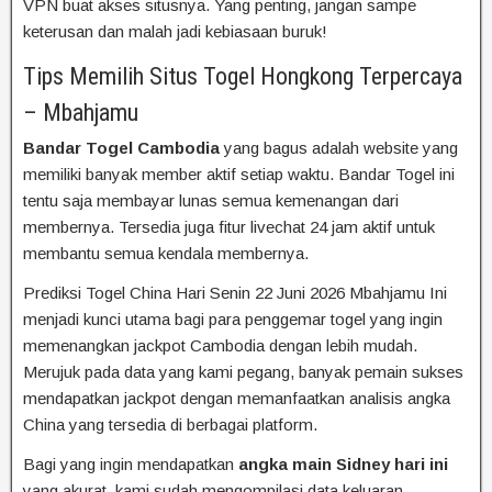
VPN buat akses situsnya. Yang penting, jangan sampe
keterusan dan malah jadi kebiasaan buruk!
Tips Memilih Situs Togel Hongkong Terpercaya
– Mbahjamu
Bandar Togel Cambodia
yang bagus adalah website yang
memiliki banyak member aktif setiap waktu. Bandar Togel ini
tentu saja membayar lunas semua kemenangan dari
membernya. Tersedia juga fitur livechat 24 jam aktif untuk
membantu semua kendala membernya.
Prediksi Togel China Hari Senin 22 Juni 2026 Mbahjamu Ini
menjadi kunci utama bagi para penggemar togel yang ingin
memenangkan jackpot Cambodia dengan lebih mudah.
Merujuk pada data yang kami pegang, banyak pemain sukses
mendapatkan jackpot dengan memanfaatkan analisis angka
China yang tersedia di berbagai platform.
Bagi yang ingin mendapatkan
angka main Sidney hari ini
yang akurat, kami sudah mengompilasi data keluaran