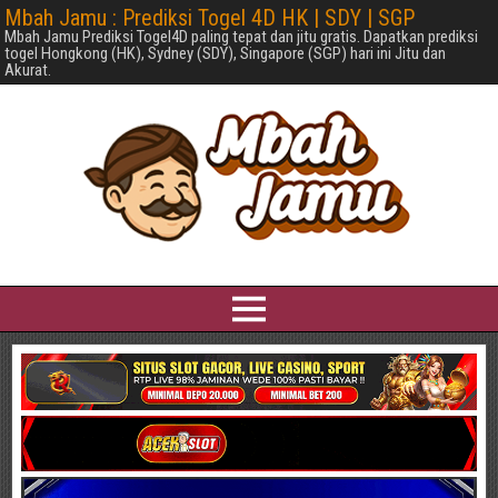
Mbah Jamu : Prediksi Togel 4D HK | SDY | SGP
Mbah Jamu Prediksi Togel4D paling tepat dan jitu gratis. Dapatkan prediksi
togel Hongkong (HK), Sydney (SDY), Singapore (SGP) hari ini Jitu dan
Akurat.