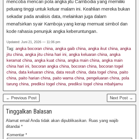
mencoba mencari pola angka jitu Cambodia yang memiliki
peluang tinggi untuk keluar malam ini. Keahlian mereka bukan
sekadar pada analisis data, melainkan juga dalam
menafsirkan syair Kamboja yang kerap memuat simbol dan
kode rahasia penunjuk angka keberuntungan.
Updated: Juni 21, 2026 — 11:06 pm
Tag:
angka bocoran china
,
angka gaib china
,
angka ikut china
,
angka
jitu china
,
angka jitu china hari ini
,
angka keluaran china
,
angka
keramat china
,
angka kuat china
,
angka main china
,
angka main
china hari ini
,
bocoran angka china
,
bocoran china
,
bocoran togel
china
,
data keluaran china
,
data result china
,
data togel china
,
paito
china
,
paito harian china
,
paito warna china
,
pengeluaran china
,
pola
tarung china
,
prediksi togel china
,
prediksi togel china mbahjamu
← Previous Post
Next Post →
Tinggalkan Balasan
Alamat email Anda tidak akan dipublikasikan.
Ruas yang wajib
ditandai
*
Komentar
*