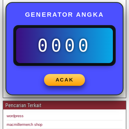
GENERATOR ANGKA
0000
ACAK
Pencarian Terkait
wordpress
macmillermerch shop