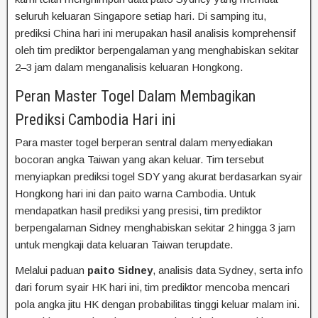
seluruh keluaran Singapore setiap hari. Di samping itu,
prediksi China hari ini merupakan hasil analisis komprehensif
oleh tim prediktor berpengalaman yang menghabiskan sekitar
2–3 jam dalam menganalisis keluaran Hongkong.
Peran Master Togel Dalam Membagikan
Prediksi Cambodia Hari ini
Para master togel berperan sentral dalam menyediakan
bocoran angka Taiwan yang akan keluar. Tim tersebut
menyiapkan prediksi togel SDY yang akurat berdasarkan syair
Hongkong hari ini dan paito warna Cambodia. Untuk
mendapatkan hasil prediksi yang presisi, tim prediktor
berpengalaman Sidney menghabiskan sekitar 2 hingga 3 jam
untuk mengkaji data keluaran Taiwan terupdate.
Melalui paduan
paito Sidney
, analisis data Sydney, serta info
dari forum syair HK hari ini, tim prediktor mencoba mencari
pola angka jitu HK dengan probabilitas tinggi keluar malam ini.