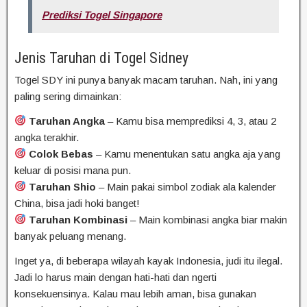
Prediksi Togel Singapore
Jenis Taruhan di Togel
Sidney
Togel
SDY
ini punya banyak macam taruhan. Nah, ini yang
paling sering dimainkan:
Taruhan Angka
– Kamu bisa memprediksi 4, 3, atau 2
angka terakhir.
Colok Bebas
– Kamu menentukan satu angka aja yang
keluar di posisi mana pun.
Taruhan Shio
– Main pakai simbol zodiak ala kalender
China, bisa jadi hoki banget!
Taruhan Kombinasi
– Main kombinasi angka biar makin
banyak peluang menang.
Inget ya, di beberapa wilayah kayak Indonesia, judi itu ilegal.
Jadi lo harus main dengan hati-hati dan ngerti
konsekuensinya. Kalau mau lebih aman, bisa gunakan