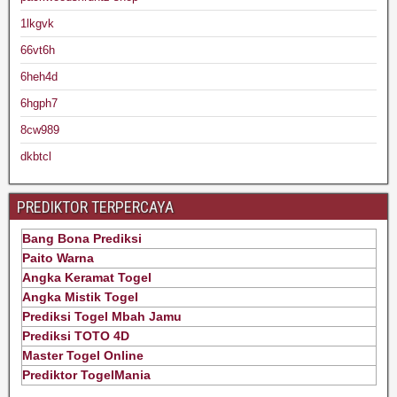
1lkgvk
66vt6h
6heh4d
6hgph7
8cw989
dkbtcl
PREDIKTOR TERPERCAYA
Bang Bona Prediksi
Paito Warna
Angka Keramat Togel
Angka Mistik Togel
Prediksi Togel Mbah Jamu
Prediksi TOTO 4D
Master Togel Online
Prediktor TogelMania