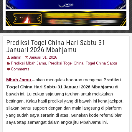
Prediksi Togel China Hari Sabtu 31
Januari 2026 Mbahjamu
admin
Januari 31, 2026
Prediksi Mbah Jamu
,
Prediksi Togel China
,
Togel China Sabtu
Comments
Mbah Jamu
– akan mengulas bocoran mengenai
Prediksi
Togel China Hari Sabtu 31 Januari 2026 Mbahjamu
di
bawah ini. Lu cukup saja uang taruhan untuk melakukan
bettingan. Kalau hasil prediksi yang di bawah ini kena jackpot,
silakan bantu support dengan dan main langsung di platform
yang sudah saya saranin di atas. Gunakan kode referral biar
saya tetap semangat dalam angka jitu MbahJamu ini.