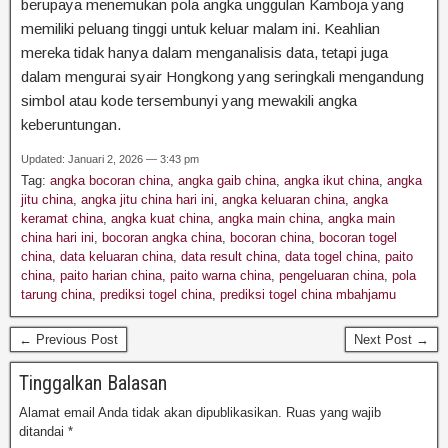
berupaya menemukan pola angka unggulan Kamboja yang
memiliki peluang tinggi untuk keluar malam ini. Keahlian
mereka tidak hanya dalam menganalisis data, tetapi juga
dalam mengurai syair Hongkong yang seringkali mengandung
simbol atau kode tersembunyi yang mewakili angka
keberuntungan.
Updated: Januari 2, 2026 — 3:43 pm
Tag:
angka bocoran china
,
angka gaib china
,
angka ikut china
,
angka
jitu china
,
angka jitu china hari ini
,
angka keluaran china
,
angka
keramat china
,
angka kuat china
,
angka main china
,
angka main
china hari ini
,
bocoran angka china
,
bocoran china
,
bocoran togel
china
,
data keluaran china
,
data result china
,
data togel china
,
paito
china
,
paito harian china
,
paito warna china
,
pengeluaran china
,
pola
tarung china
,
prediksi togel china
,
prediksi togel china mbahjamu
← Previous Post
Next Post →
Tinggalkan Balasan
Alamat email Anda tidak akan dipublikasikan.
Ruas yang wajib
ditandai
*