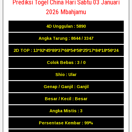
Prediksi Togel China Hari Sabtu 03 Januari
2026 Mbahjamu
4D Unggulan : 5890
Angka Tarung : 8644 / 3347
2D TOP : 13*92*45*89*37*68*54*58*25*17*84*18*56*24
Colok Bebas : 3 / 0
Shio : Ular
Genap / Ganjil : Ganjil
Besar / Kecil : Besar
Angka Mistis : 3
Persentase Kembar : 99%