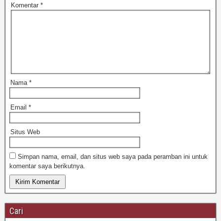
Komentar
*
Nama
*
Email
*
Situs Web
Simpan nama, email, dan situs web saya pada peramban ini untuk
komentar saya berikutnya.
Cari