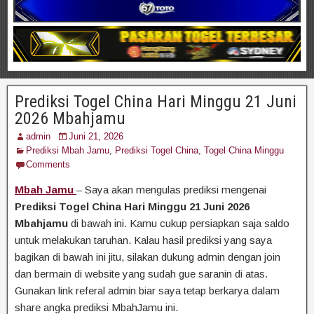
Prediksi Togel China Hari Minggu 21 Juni
2026 Mbahjamu
admin
Juni 21, 2026
Prediksi Mbah Jamu
,
Prediksi Togel China
,
Togel China Minggu
Comments
Mbah Jamu
– Saya akan mengulas prediksi mengenai
Prediksi Togel China Hari Minggu 21 Juni 2026
Mbahjamu
di bawah ini. Kamu cukup persiapkan saja saldo
untuk melakukan taruhan. Kalau hasil prediksi yang saya
bagikan di bawah ini jitu, silakan dukung
admin
dengan
join
dan bermain di website yang sudah gue saranin di atas.
Gunakan link referal
admin
biar saya tetap berkarya dalam
share
angka prediksi MbahJamu ini.