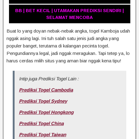
BB | BET KECIL | UTAMAKAN PREDIKSI SENDIRI |
SELAMAT MENCOBA
Buat lo yang doyan nebak-nebak angka, togel Kamboja udah
nggak asing lagi. Ini tuh salah satu jenis judi angka yang
populer banget, terutama di kalangan pecinta togel.
Pengundiannya legal, jadi nggak meragukan. Tapi tetep ya, lo
harus cerdas milih situs yang aman biar nggak kena tipu!
Intip juga Prediksi Togel Lain :
Prediksi Togel Cambodia
Prediksi Togel Sydney
Prediksi Togel Hongkong
Prediksi Togel China
Prediksi Togel Taiwan