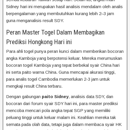
Sidney hari ini merupakan hasil analisis mendalam oleh analis
berpengalaman yang membutuhkan kurang lebih 2–3 jam
guna menganalisis result SDY.
Peran Master Togel Dalam Membagikan
Prediksi Hongkong Hari ini
Para ahli togel punya peran kunci dalam memberikan bocoran
angka Kamboja yang berpotensi keluar. Mereka merumuskan
bocoran togel Kamboja yang tepat berbekal syair China hari
ini serta paito warna China. Guna mencapai akurasi tinggi,
para analis togel Cambodia memerlukan 2-3 jam untuk
mengkaji result China terbaru.
Dengan gabungan
paito Sidney
, analisis data SDY, dan
bocoran dari forum syair SDY hari ini, para master prediksi
mencoba mencari pola angka tepat SGP yang memiliki
peluang tinggi untuk keluar malam ini. Keahlian mereka tak
semata pada olah data, tetapi juga dalam membaca syair HK