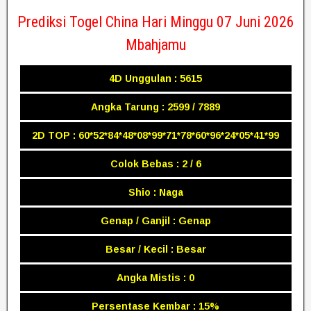
Prediksi Togel China Hari Minggu 07 Juni 2026
Mbahjamu
4D Unggulan : 5615
Angka Tarung : 2599 / 7889
2D TOP : 60*52*84*48*08*99*71*78*60*96*24*05*41*99
Colok Bebas : 2 / 6
Shio : Naga
Genap / Ganjil : Genap
Besar / Kecil : Besar
Angka Mistis : 0
Persentase Kembar : 15%