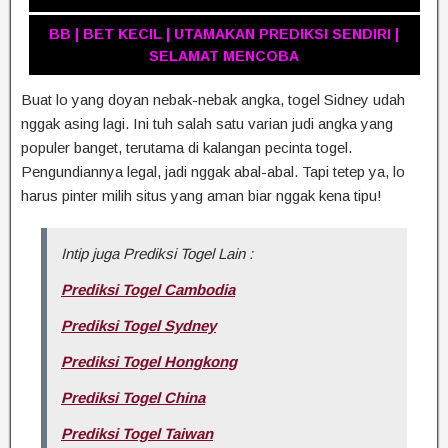
BB | BET KECIL | UTAMAKAN PREDIKSI SENDIRI |
SELAMAT MENCOBA
Buat lo yang doyan nebak-nebak angka, togel Sidney udah
nggak asing lagi. Ini tuh salah satu varian judi angka yang
populer banget, terutama di kalangan pecinta togel.
Pengundiannya legal, jadi nggak abal-abal. Tapi tetep ya, lo
harus pinter milih situs yang aman biar nggak kena tipu!
Intip juga Prediksi Togel Lain :
Prediksi Togel Cambodia
Prediksi Togel Sydney
Prediksi Togel Hongkong
Prediksi Togel China
Prediksi Togel Taiwan