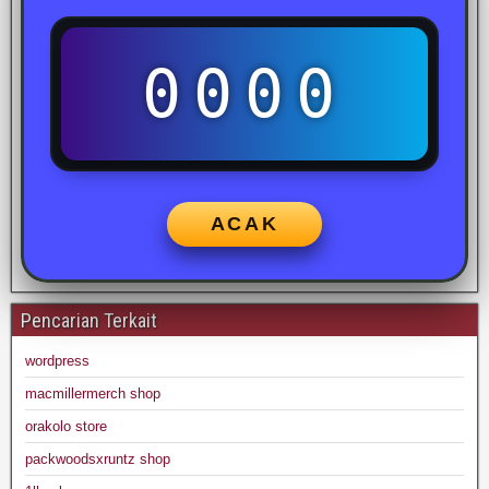
0000
ACAK
Pencarian Terkait
wordpress
macmillermerch shop
orakolo store
packwoodsxruntz shop