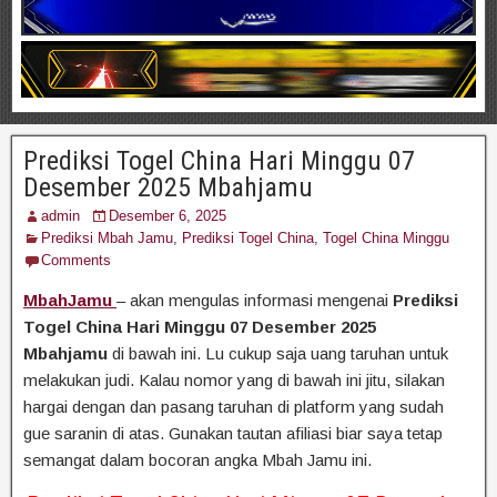
Prediksi Togel China Hari Minggu 07
Desember 2025 Mbahjamu
admin
Desember 6, 2025
Prediksi Mbah Jamu
,
Prediksi Togel China
,
Togel China Minggu
Comments
MbahJamu
– akan mengulas informasi mengenai
Prediksi
Togel China Hari Minggu 07 Desember 2025
Mbahjamu
di bawah ini. Lu cukup saja uang taruhan untuk
melakukan judi. Kalau nomor yang di bawah ini jitu, silakan
hargai dengan dan pasang taruhan di platform yang sudah
gue saranin di atas. Gunakan tautan afiliasi biar saya tetap
semangat dalam bocoran angka Mbah Jamu ini.