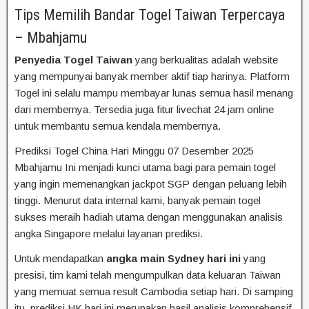
Tips Memilih Bandar Togel Taiwan Terpercaya
– Mbahjamu
Penyedia Togel Taiwan
yang berkualitas adalah website
yang mempunyai banyak member aktif tiap harinya. Platform
Togel ini selalu mampu membayar lunas semua hasil menang
dari membernya. Tersedia juga fitur livechat 24 jam online
untuk membantu semua kendala membernya.
Prediksi Togel China Hari Minggu 07 Desember 2025
Mbahjamu Ini menjadi kunci utama bagi para pemain togel
yang ingin memenangkan jackpot SGP dengan peluang lebih
tinggi. Menurut data internal kami, banyak pemain togel
sukses meraih hadiah utama dengan menggunakan analisis
angka Singapore melalui layanan prediksi.
Untuk mendapatkan
angka main Sydney hari ini
yang
presisi, tim kami telah mengumpulkan data keluaran Taiwan
yang memuat semua result Cambodia setiap hari. Di samping
itu, prediksi HK hari ini merupakan hasil analisis komprehensif