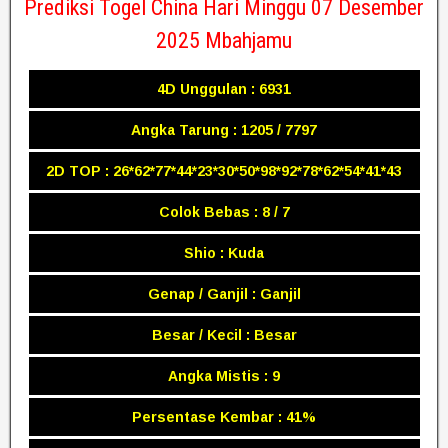
Prediksi Togel China Hari Minggu 07 Desember
2025 Mbahjamu
4D Unggulan : 6931
Angka Tarung : 1205 / 7797
2D TOP : 26*62*77*44*23*30*50*98*92*78*62*54*41*43
Colok Bebas : 8 / 7
Shio : Kuda
Genap / Ganjil : Ganjil
Besar / Kecil : Besar
Angka Mistis : 9
Persentase Kembar : 41%