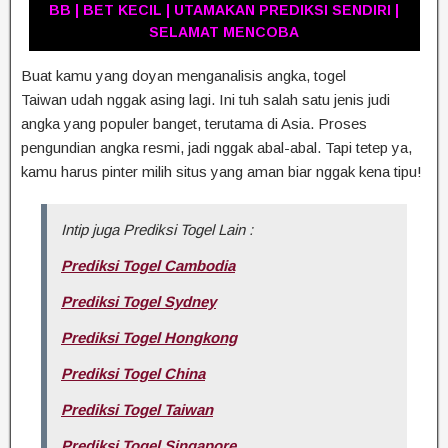
BB | BET KECIL | UTAMAKAN PREDIKSI SENDIRI |
SELAMAT MENCOBA
Buat kamu yang doyan menganalisis angka, togel
Taiwan udah nggak asing lagi. Ini tuh salah satu jenis judi
angka yang populer banget, terutama di Asia. Proses
pengundian angka resmi, jadi nggak abal-abal. Tapi tetep ya,
kamu harus pinter milih situs yang aman biar nggak kena tipu!
Intip juga Prediksi Togel Lain :
Prediksi Togel Cambodia
Prediksi Togel Sydney
Prediksi Togel Hongkong
Prediksi Togel China
Prediksi Togel Taiwan
Prediksi Togel Singapore