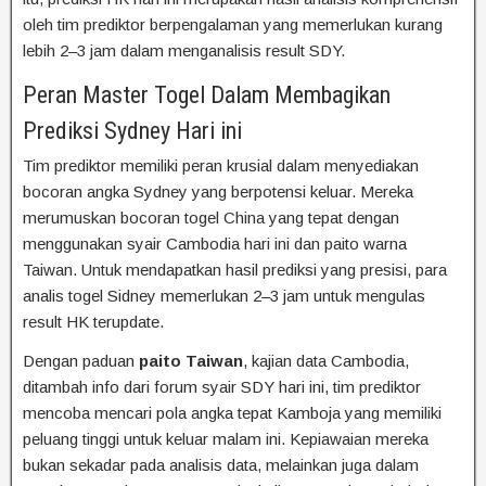
oleh tim prediktor berpengalaman yang memerlukan kurang
lebih 2–3 jam dalam menganalisis result SDY.
Peran Master Togel Dalam Membagikan
Prediksi Sydney Hari ini
Tim prediktor memiliki peran krusial dalam menyediakan
bocoran angka Sydney yang berpotensi keluar. Mereka
merumuskan bocoran togel China yang tepat dengan
menggunakan syair Cambodia hari ini dan paito warna
Taiwan. Untuk mendapatkan hasil prediksi yang presisi, para
analis togel Sidney memerlukan 2–3 jam untuk mengulas
result HK terupdate.
Dengan paduan
paito Taiwan
, kajian data Cambodia,
ditambah info dari forum syair SDY hari ini, tim prediktor
mencoba mencari pola angka tepat Kamboja yang memiliki
peluang tinggi untuk keluar malam ini. Kepiawaian mereka
bukan sekadar pada analisis data, melainkan juga dalam