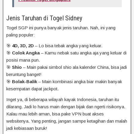
Jenis Taruhan di Togel
Sidney
Togel
SGP
ini punya banyak jenis taruhan. Nah, ini yang
paling populer:
🎯
4D, 3D, 2D
– Lo bisa tebak angka yang keluar.
🎯
Colok Angka
– Kamu nebak satu angka aja yang keluar di
posisi mana pun.
🎯
Shio
– Main pakai simbol shio ala kalender China, bisa jadi
beruntung banget!
🎯
Bolak-Balik
– Main kombinasi angka biar makin banyak
kesempatan dapat jackpot.
Inget ya, di beberapa wilayah kayak Indonesia, taruhan itu
dilarang. Jadi lo harus main dengan bijak dan ngerti risikonya.
Kalau mau lebih aman, bisa pake VPN buat akses
websitenya. Yang penting, jangan sampe ketagihan dan malah
jadi kebiasaan buruk!