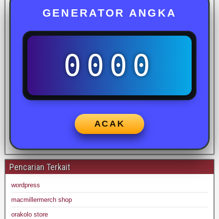
GENERATOR ANGKA
0000
ACAK
Pencarian Terkait
wordpress
macmillermerch shop
orakolo store