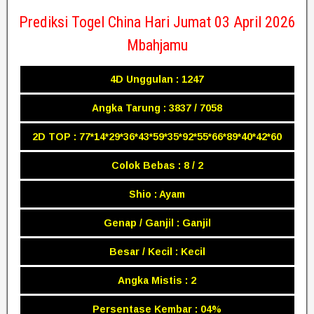
Prediksi Togel China Hari Jumat 03 April 2026
Mbahjamu
4D Unggulan : 1247
Angka Tarung : 3837 / 7058
2D TOP : 77*14*29*36*43*59*35*92*55*66*89*40*42*60
Colok Bebas : 8 / 2
Shio : Ayam
Genap / Ganjil : Ganjil
Besar / Kecil : Kecil
Angka Mistis : 2
Persentase Kembar : 04%