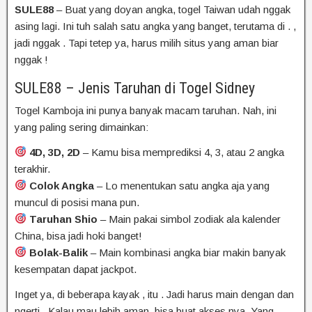
SULE88
–
Buat
yang
doyan
angka,
togel Taiwan
udah
nggak
asing
lagi.
Ini
tuh
salah
satu
angka
yang
banget,
terutama
di
.
,
jadi
nggak
.
Tapi
tetep
ya,
harus
milih
situs
yang
aman
biar
nggak
!
SULE88 – Jenis Taruhan di Togel
Sidney
Togel
Kamboja
ini punya banyak macam taruhan. Nah, ini
yang paling sering dimainkan:
4D, 3D, 2D
– Kamu bisa memprediksi 4, 3, atau 2 angka
terakhir.
Colok Angka
– Lo menentukan satu angka aja yang
muncul di posisi mana pun.
Taruhan Shio
– Main pakai simbol zodiak ala kalender
China, bisa jadi hoki banget!
Bolak-Balik
– Main kombinasi angka biar makin banyak
kesempatan dapat jackpot.
Inget
ya,
di
beberapa
kayak
,
itu
.
Jadi
harus
main
dengan
dan
ngerti
.
Kalau
mau
lebih
aman,
bisa
buat
akses
nya.
Yang