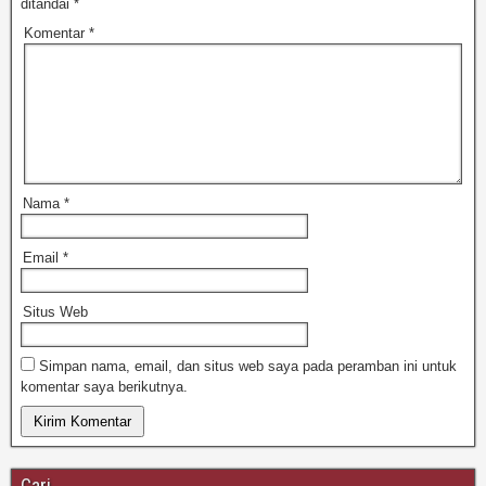
ditandai
*
Komentar
*
Nama
*
Email
*
Situs Web
Simpan nama, email, dan situs web saya pada peramban ini untuk
komentar saya berikutnya.
Cari