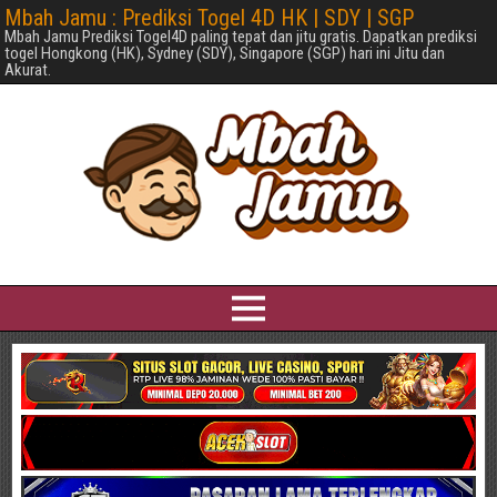
Mbah Jamu : Prediksi Togel 4D HK | SDY | SGP
Mbah Jamu Prediksi Togel4D paling tepat dan jitu gratis. Dapatkan prediksi
togel Hongkong (HK), Sydney (SDY), Singapore (SGP) hari ini Jitu dan
Akurat.