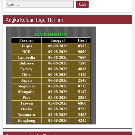
Angka Keluar Togel Hari ini