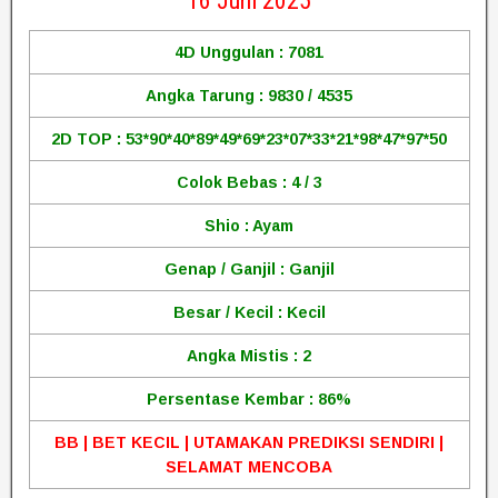
16 Juni 2025
4D Unggulan : 7081
Angka Tarung : 9830 / 4535
2D TOP : 53*90*40*89*49*69*23*07*33*21*98*47*97*50
Colok Bebas : 4 / 3
Shio : Ayam
Genap / Ganjil : Ganjil
Besar / Kecil : Kecil
Angka Mistis : 2
Persentase Kembar : 86%
BB | BET KECIL | UTAMAKAN PREDIKSI SENDIRI |
SELAMAT MENCOBA