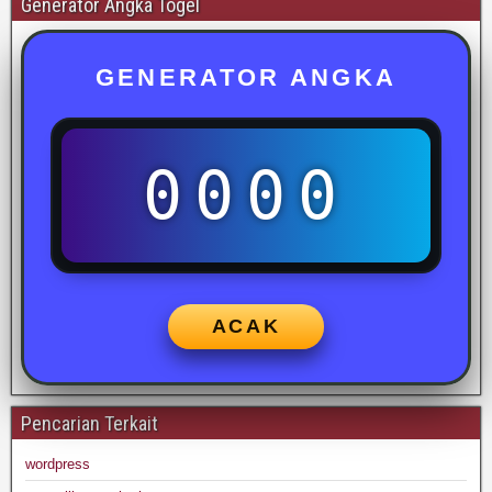
Generator Angka Togel
GENERATOR ANGKA
0000
ACAK
Pencarian Terkait
wordpress