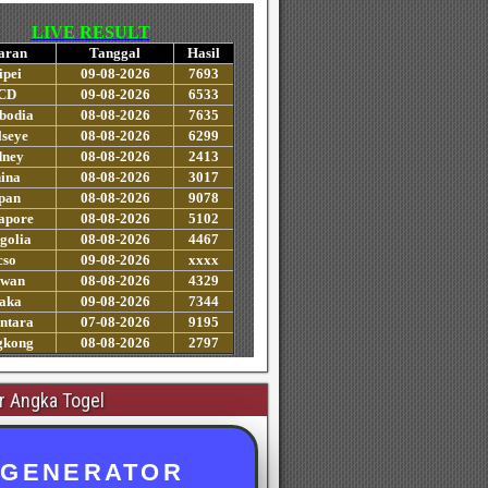
r Angka Togel
GENERATOR