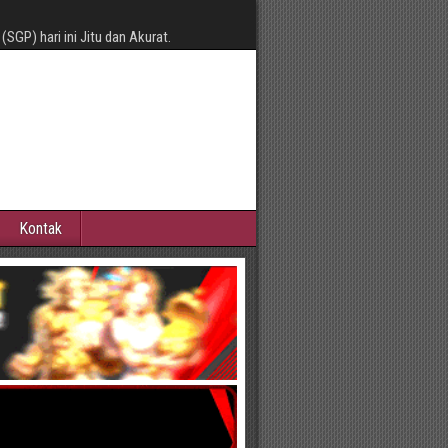
SGP) hari ini Jitu dan Akurat.
Kontak