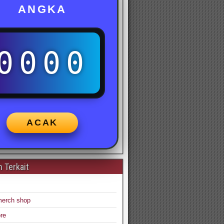
ANGKA
0000
ACAK
 Terkait
merch shop
re