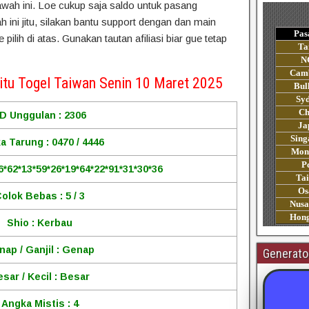
awah ini. Loe cukup saja saldo untuk pasang
 ini jitu, silakan bantu support dengan dan main
ilih di atas. Gunakan tautan afiliasi biar gue tetap
itu Togel Taiwan Senin 10 Maret 2025
D Unggulan : 2306
a Tarung : 0470 / 4446
6*62*13*59*26*19*64*22*91*31*30*36
olok Bebas : 5 / 3
Shio : Kerbau
ap / Ganjil : Genap
Generato
sar / Kecil : Besar
Angka Mistis : 4