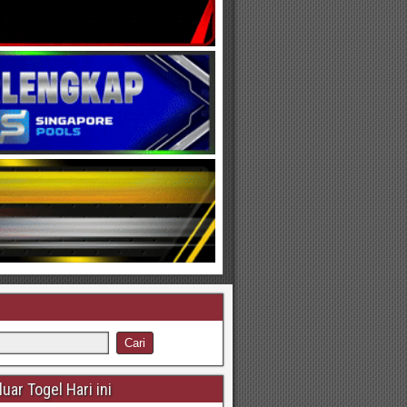
uar Togel Hari ini