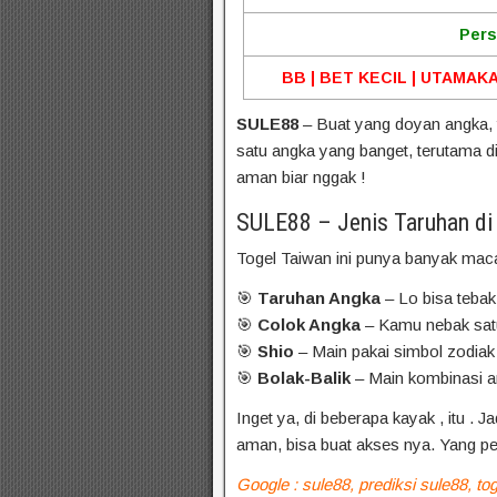
Pers
BB | BET KECIL | UTAMAK
SULE88
–
Buat
yang
doyan
angka,
satu
angka
yang
banget,
terutama
d
aman
biar
nggak
!
SULE88 – Jenis Taruhan di
Togel
Taiwan
ini punya banyak macam
🎯
Taruhan Angka
– Lo bisa tebak
🎯
Colok Angka
– Kamu nebak satu
🎯
Shio
– Main pakai simbol zodiak 
🎯
Bolak-Balik
– Main kombinasi a
Inget
ya,
di
beberapa
kayak
,
itu
.
Ja
aman,
bisa
buat
akses
nya.
Yang
pe
Google : sule88, prediksi sule88, to