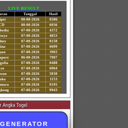
r Angka Togel
GENERATOR