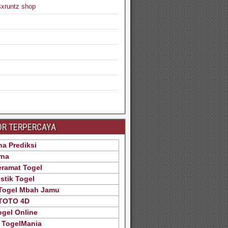
xruntz shop
OR TERPERCAYA
a Prediksi
rna
ramat Togel
stik Togel
 Togel Mbah Jamu
 TOTO 4D
ogel Online
r TogelMania