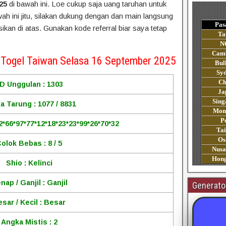
25
di bawah ini. Loe cukup saja uang taruhan untuk
wah ini jitu, silakan dukung dengan dan main langsung
kan di atas. Gunakan kode referral biar saya tetap
u Togel Taiwan Selasa 16 September 2025
D Unggulan : 1303
a Tarung : 1077 / 8831
2*66*97*77*12*18*23*23*99*26*70*32
olok Bebas : 8 / 5
Shio : Kelinci
nap / Ganjil : Ganjil
Generato
sar / Kecil : Besar
Angka Mistis : 2