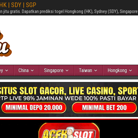
HK | SDY | SGP
 jitu gratis. Dapatkan prediksi togel Hongkong (HK), Sydney (SDY), Singapore (
ey
China
Singapore
Taiwan
Hongkong