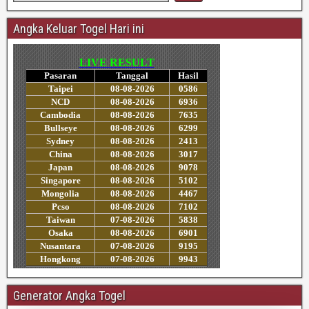
Angka Keluar Togel Hari ini
Generator Angka Togel