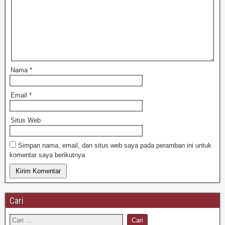
Nama
*
Email
*
Situs Web
Simpan nama, email, dan situs web saya pada peramban ini untuk
komentar saya berikutnya.
Cari