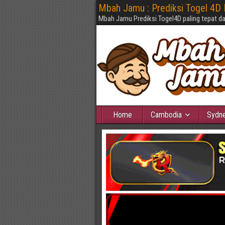
Mbah Jamu : Prediksi Togel 4D 
Mbah Jamu Prediksi Togel4D paling tepat dan
Home
Cambodia
Sydn