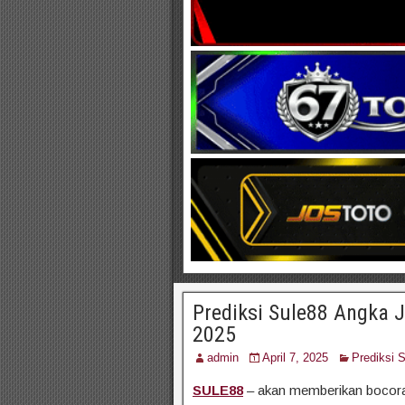
Prediksi Sule88 Angka J
2025
admin
April 7, 2025
Prediksi 
SULE88
– akan memberikan bocor