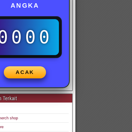
ANGKA
0000
ACAK
 Terkait
merch shop
re