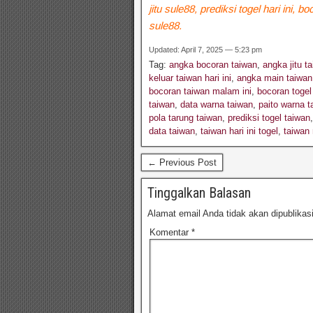
jitu sule88, prediksi togel hari ini, 
sule88.
Updated: April 7, 2025 — 5:23 pm
Tag:
angka bocoran taiwan
,
angka jitu t
keluar taiwan hari ini
,
angka main taiwan
bocoran taiwan malam ini
,
bocoran togel
taiwan
,
data warna taiwan
,
paito warna t
pola tarung taiwan
,
prediksi togel taiwan
data taiwan
,
taiwan hari ini togel
,
taiwan
← Previous Post
Tinggalkan Balasan
Alamat email Anda tidak akan dipublikas
Komentar
*