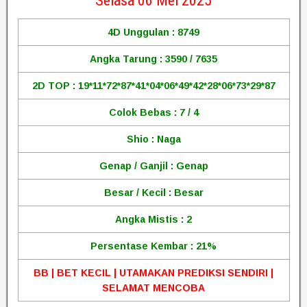
Selasa 06 Mei 2025
4D Unggulan : 8749
Angka Tarung : 3590 / 7635
2D TOP : 19*11*72*87*41*04*06*49*42*28*06*73*29*87
Colok Bebas : 7 / 4
Shio : Naga
Genap / Ganjil : Genap
Besar / Kecil : Besar
Angka Mistis : 2
Persentase Kembar : 21%
BB | BET KECIL | UTAMAKAN PREDIKSI SENDIRI |
SELAMAT MENCOBA