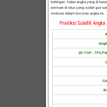
bettingan. Kalau angka yang di bawa
bermain di situs yang sudah gue sara
motivasi dalam bocoran angka ini.
Prediksi Sule88 Angka 
4
Angk
2D TOP : 77*17*4
C
Ge
Be