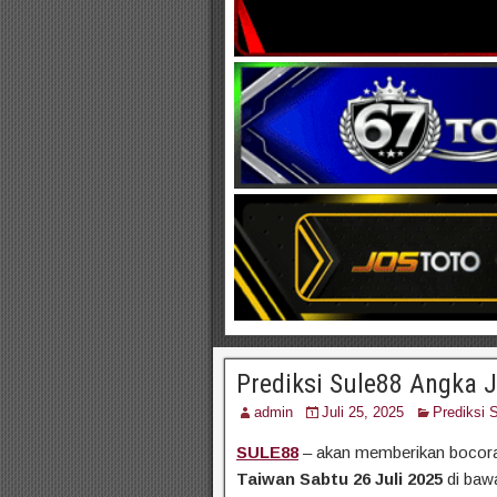
Prediksi Sule88 Angka J
admin
Juli 25, 2025
Prediksi 
SULE88
– akan memberikan bocor
Taiwan Sabtu 26 Juli 2025
di bawa