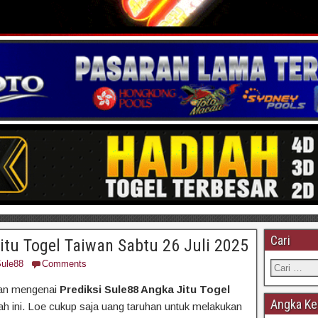
Cari
itu Togel Taiwan Sabtu 26 Juli 2025
Sule88
Comments
an mengenai
Prediksi Sule88 Angka Jitu Togel
Angka Kel
h ini. Loe cukup saja uang taruhan untuk melakukan