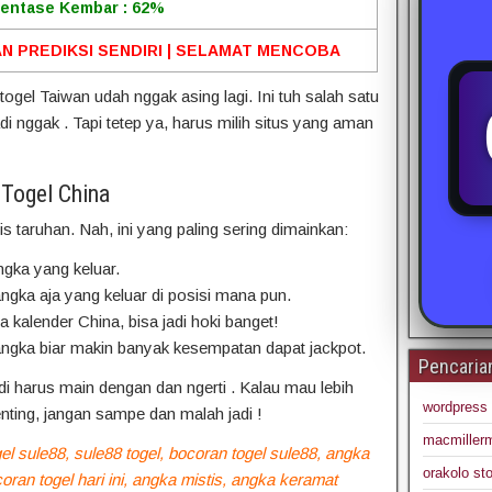
entase Kembar : 62%
AN PREDIKSI SENDIRI | SELAMAT MENCOBA
togel Taiwan
udah
nggak
asing
lagi.
Ini
tuh
salah
satu
di
nggak
.
Tapi
tetep
ya,
harus
milih
situs
yang
aman
 Togel
China
s taruhan. Nah, ini yang paling sering dimainkan:
gka yang keluar.
ngka aja yang keluar di posisi mana pun.
a kalender China, bisa jadi hoki banget!
ngka biar makin banyak kesempatan dapat jackpot.
Pencarian
di
harus
main
dengan
dan
ngerti
.
Kalau
mau
lebih
wordpress
nting,
jangan
sampe
dan
malah
jadi
!
macmiller
gel sule88, sule88 togel, bocoran togel sule88, angka
orakolo sto
bocoran togel hari ini, angka mistis, angka keramat