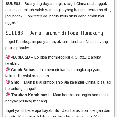
SULE88
–
Buat
yang
doyan
angka,
togel China
udah
nggak
asing
lagi.
Ini
tuh
salah
satu
angka
yang
banget,
terutama
di
.
,
jadi
nggak
.
Tapi
tetep
ya,
harus
milih
situs
yang
aman
biar
nggak
!
SULE88 – Jenis Taruhan di Togel
Hongkong
Togel
Kamboja
ini punya banyak jenis taruhan. Nah, ini yang
paling populer:
4D, 3D, 2D
– Lo bisa memprediksi 4, 3, atau 2 angka
terakhir.
Colok Bebas
– Lo menentukan satu angka aja yang
keluar di posisi mana pun.
Shio
– Main pakai simbol shio ala kalender China, bisa jadi
beruntung banget!
Taruhan Kombinasi
– Main kombinasi angka biar makin
banyak peluang menang.
Inget
ya,
di
beberapa
kayak
,
itu
.
Jadi
harus
main
dengan
dan
ngerti
.
Kalau
mau
lebih
aman,
bisa
buat
akses
nya.
Yang