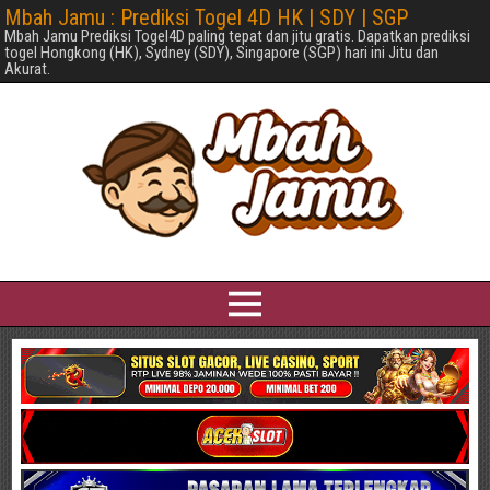
Mbah Jamu : Prediksi Togel 4D HK | SDY | SGP
Mbah Jamu Prediksi Togel4D paling tepat dan jitu gratis. Dapatkan prediksi
togel Hongkong (HK), Sydney (SDY), Singapore (SGP) hari ini Jitu dan
Akurat.