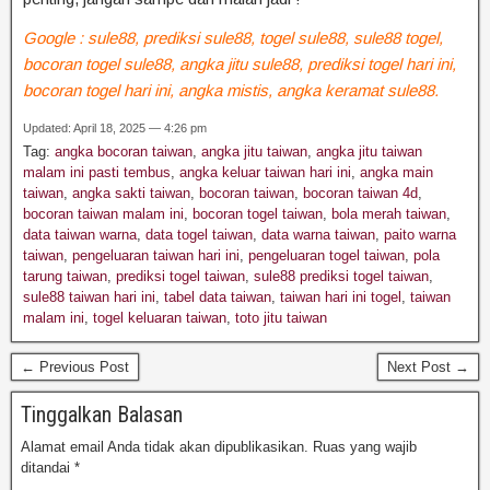
Google : sule88, prediksi sule88, togel sule88, sule88 togel,
bocoran togel sule88, angka jitu sule88, prediksi togel hari ini,
bocoran togel hari ini, angka mistis, angka keramat sule88.
Updated: April 18, 2025 — 4:26 pm
Tag:
angka bocoran taiwan
,
angka jitu taiwan
,
angka jitu taiwan
malam ini pasti tembus
,
angka keluar taiwan hari ini
,
angka main
taiwan
,
angka sakti taiwan
,
bocoran taiwan
,
bocoran taiwan 4d
,
bocoran taiwan malam ini
,
bocoran togel taiwan
,
bola merah taiwan
,
data taiwan warna
,
data togel taiwan
,
data warna taiwan
,
paito warna
taiwan
,
pengeluaran taiwan hari ini
,
pengeluaran togel taiwan
,
pola
tarung taiwan
,
prediksi togel taiwan
,
sule88 prediksi togel taiwan
,
sule88 taiwan hari ini
,
tabel data taiwan
,
taiwan hari ini togel
,
taiwan
malam ini
,
togel keluaran taiwan
,
toto jitu taiwan
← Previous Post
Next Post →
Tinggalkan Balasan
Alamat email Anda tidak akan dipublikasikan.
Ruas yang wajib
ditandai
*