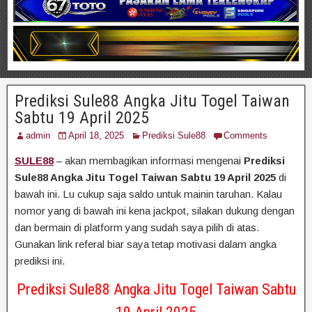
Prediksi Sule88 Angka Jitu Togel Taiwan
Sabtu 19 April 2025
admin
April 18, 2025
Prediksi Sule88
Comments
SULE88
– akan membagikan informasi mengenai
Prediksi
Sule88 Angka Jitu Togel Taiwan Sabtu 19 April 2025
di
bawah ini. Lu cukup saja saldo untuk mainin taruhan. Kalau
nomor yang di bawah ini kena jackpot, silakan dukung dengan
dan bermain di platform yang sudah saya pilih di atas.
Gunakan link referal biar saya tetap motivasi dalam angka
prediksi ini.
Prediksi Sule88 Angka Jitu Togel Taiwan Sabtu