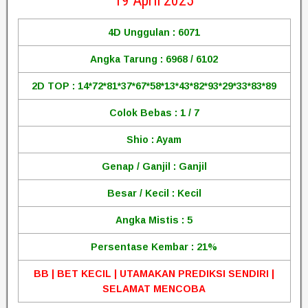
19 April 2025
4D Unggulan : 6071
Angka Tarung : 6968 / 6102
2D TOP : 14*72*81*37*67*58*13*43*82*93*29*33*83*89
Colok Bebas : 1 / 7
Shio : Ayam
Genap / Ganjil : Ganjil
Besar / Kecil : Kecil
Angka Mistis : 5
Persentase Kembar : 21%
BB | BET KECIL | UTAMAKAN PREDIKSI SENDIRI |
SELAMAT MENCOBA