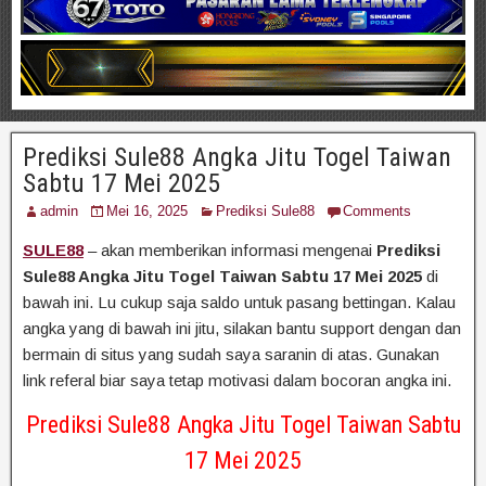
Prediksi Sule88 Angka Jitu Togel Taiwan
Sabtu 17 Mei 2025
admin
Mei 16, 2025
Prediksi Sule88
Comments
SULE88
– akan memberikan informasi mengenai
Prediksi
Sule88 Angka Jitu Togel Taiwan Sabtu 17 Mei 2025
di
bawah ini. Lu cukup saja saldo untuk pasang bettingan. Kalau
angka yang di bawah ini jitu, silakan bantu support dengan dan
bermain di situs yang sudah saya saranin di atas. Gunakan
link referal biar saya tetap motivasi dalam bocoran angka ini.
Prediksi Sule88 Angka Jitu Togel Taiwan Sabtu
17 Mei 2025