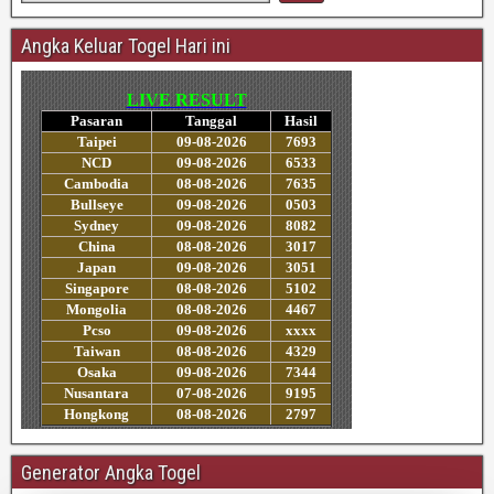
Angka Keluar Togel Hari ini
Generator Angka Togel