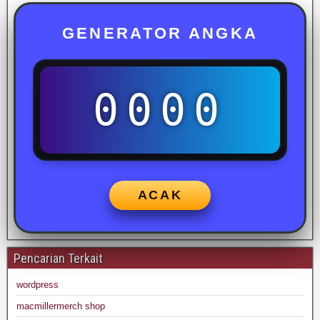
GENERATOR ANGKA
0000
ACAK
Pencarian Terkait
wordpress
macmillermerch shop