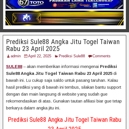
Prediksi Sule88 Angka Jitu Togel Taiwan
Rabu 23 April 2025
admin
April 22, 2025
Prediksi Sule88
Comments
SULE88
– akan memberikan informasi mengenai
Prediksi
Sule88 Angka Jitu Togel Taiwan Rabu 23 April 2025
di
bawah ini. Lu cukup saja saldo untuk pasang taruhan. Kalau
hasil prediksi yang di bawah ini tembus, silakan bantu support
dengan dan main langsung di website yang sudah gue
rekomendasikan di atas. Gunakan tautan afiliasi biar gue tetap
berkarya dalam angka jitu ini.
Prediksi Sule88 Angka Jitu Togel Taiwan Rabu