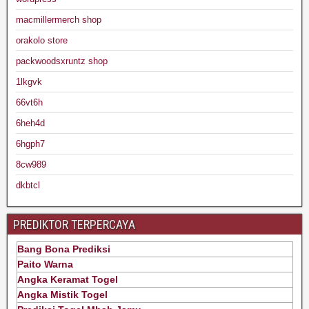
macmillermerch shop
orakolo store
packwoodsxruntz shop
1lkgvk
66vt6h
6heh4d
6hgph7
8cw989
dkbtcl
PREDIKTOR TERPERCAYA
Bang Bona Prediksi
Paito Warna
Angka Keramat Togel
Angka Mistik Togel