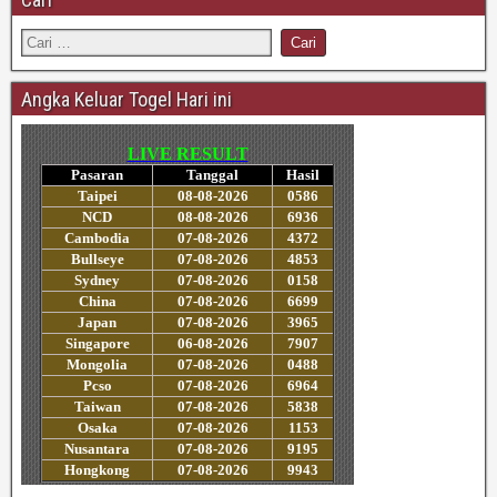
Angka Keluar Togel Hari ini