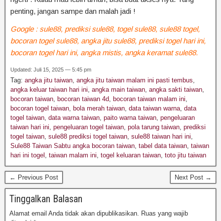
penting,
jangan
sampe
dan
malah
jadi
!
Google : sule88, prediksi sule88, togel sule88, sule88 togel,
bocoran togel sule88, angka jitu sule88, prediksi togel hari ini,
bocoran togel hari ini, angka mistis, angka keramat sule88.
Updated: Juli 15, 2025 — 5:45 pm
Tag:
angka jitu taiwan
,
angka jitu taiwan malam ini pasti tembus
,
angka keluar taiwan hari ini
,
angka main taiwan
,
angka sakti taiwan
,
bocoran taiwan
,
bocoran taiwan 4d
,
bocoran taiwan malam ini
,
bocoran togel taiwan
,
bola merah taiwan
,
data taiwan warna
,
data
togel taiwan
,
data warna taiwan
,
paito warna taiwan
,
pengeluaran
taiwan hari ini
,
pengeluaran togel taiwan
,
pola tarung taiwan
,
prediksi
togel taiwan
,
sule88 prediksi togel taiwan
,
sule88 taiwan hari ini
,
Sule88 Taiwan Sabtu angka bocoran taiwan
,
tabel data taiwan
,
taiwan
hari ini togel
,
taiwan malam ini
,
togel keluaran taiwan
,
toto jitu taiwan
← Previous Post
Next Post →
Tinggalkan Balasan
Alamat email Anda tidak akan dipublikasikan.
Ruas yang wajib