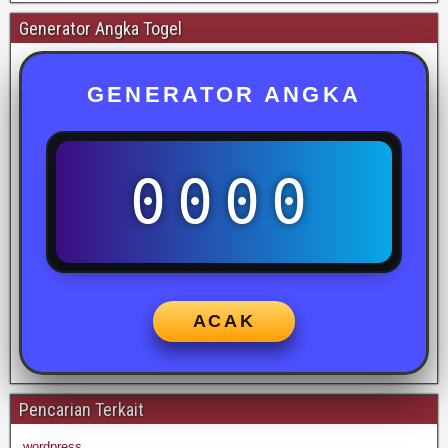
Generator Angka Togel
GENERATOR ANGKA
0000
ACAK
Pencarian Terkait
wordpress