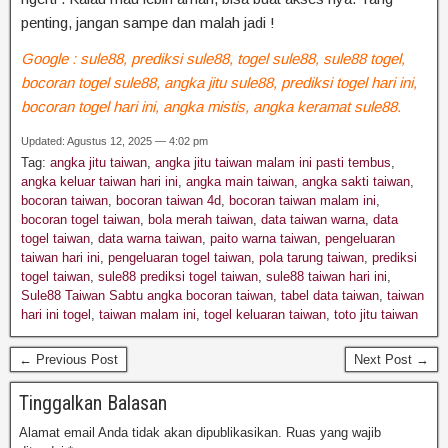
penting,
jangan
sampe
dan
malah
jadi
!
Google : sule88, prediksi sule88, togel sule88, sule88 togel,
bocoran togel sule88, angka jitu sule88, prediksi togel hari ini,
bocoran togel hari ini, angka mistis, angka keramat sule88.
Updated: Agustus 12, 2025 — 4:02 pm
Tag:
angka jitu taiwan
,
angka jitu taiwan malam ini pasti tembus
,
angka keluar taiwan hari ini
,
angka main taiwan
,
angka sakti taiwan
,
bocoran taiwan
,
bocoran taiwan 4d
,
bocoran taiwan malam ini
,
bocoran togel taiwan
,
bola merah taiwan
,
data taiwan warna
,
data
togel taiwan
,
data warna taiwan
,
paito warna taiwan
,
pengeluaran
taiwan hari ini
,
pengeluaran togel taiwan
,
pola tarung taiwan
,
prediksi
togel taiwan
,
sule88 prediksi togel taiwan
,
sule88 taiwan hari ini
,
Sule88 Taiwan Sabtu angka bocoran taiwan
,
tabel data taiwan
,
taiwan
hari ini togel
,
taiwan malam ini
,
togel keluaran taiwan
,
toto jitu taiwan
← Previous Post
Next Post →
Tinggalkan Balasan
Alamat email Anda tidak akan dipublikasikan.
Ruas yang wajib