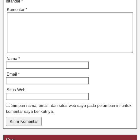
ditandai
*
Komentar
*
Nama
*
Email
*
Situs Web
Simpan nama, email, dan situs web saya pada peramban ini untuk
komentar saya berikutnya.
Cari