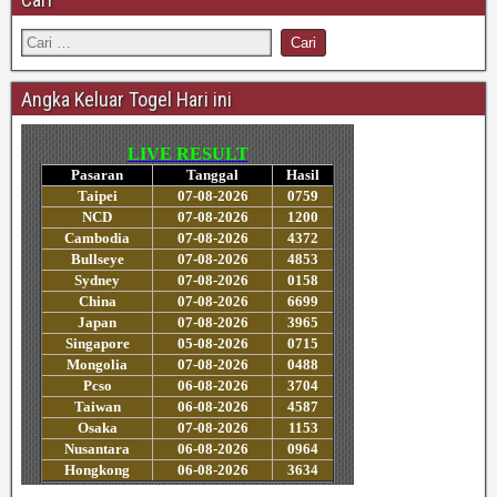
Angka Keluar Togel Hari ini