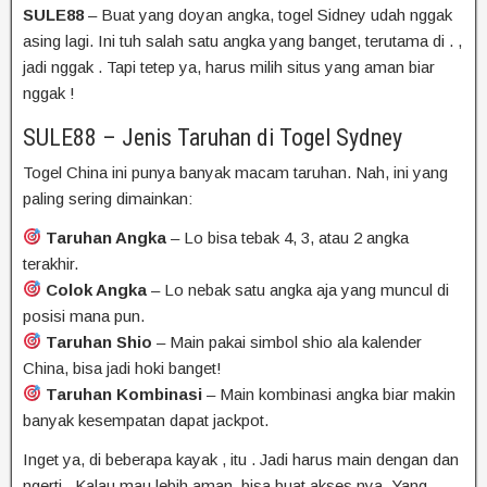
SULE88
–
Buat
yang
doyan
angka,
togel Sidney
udah
nggak
asing
lagi.
Ini
tuh
salah
satu
angka
yang
banget,
terutama
di
.
,
jadi
nggak
.
Tapi
tetep
ya,
harus
milih
situs
yang
aman
biar
nggak
!
SULE88 – Jenis Taruhan di Togel
Sydney
Togel
China
ini punya banyak macam taruhan. Nah, ini yang
paling sering dimainkan:
Taruhan Angka
– Lo bisa tebak 4, 3, atau 2 angka
terakhir.
Colok Angka
– Lo nebak satu angka aja yang muncul di
posisi mana pun.
Taruhan Shio
– Main pakai simbol shio ala kalender
China, bisa jadi hoki banget!
Taruhan Kombinasi
– Main kombinasi angka biar makin
banyak kesempatan dapat jackpot.
Inget
ya,
di
beberapa
kayak
,
itu
.
Jadi
harus
main
dengan
dan
ngerti
.
Kalau
mau
lebih
aman,
bisa
buat
akses
nya.
Yang