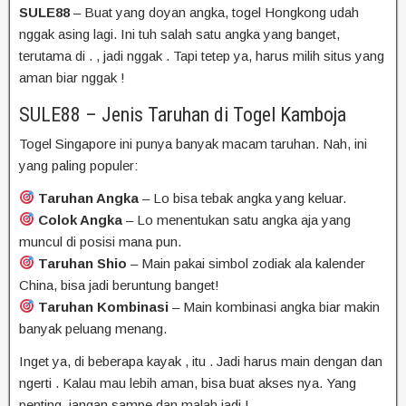
SULE88
–
Buat
yang
doyan
angka,
togel Hongkong
udah
nggak
asing
lagi.
Ini
tuh
salah
satu
angka
yang
banget,
terutama
di
.
,
jadi
nggak
.
Tapi
tetep
ya,
harus
milih
situs
yang
aman
biar
nggak
!
SULE88 – Jenis Taruhan di Togel
Kamboja
Togel
Singapore
ini punya banyak macam taruhan. Nah, ini
yang paling populer:
Taruhan Angka
– Lo bisa tebak angka yang keluar.
Colok Angka
– Lo menentukan satu angka aja yang
muncul di posisi mana pun.
Taruhan Shio
– Main pakai simbol zodiak ala kalender
China, bisa jadi beruntung banget!
Taruhan Kombinasi
– Main kombinasi angka biar makin
banyak peluang menang.
Inget
ya,
di
beberapa
kayak
,
itu
.
Jadi
harus
main
dengan
dan
ngerti
.
Kalau
mau
lebih
aman,
bisa
buat
akses
nya.
Yang
penting,
jangan
sampe
dan
malah
jadi
!