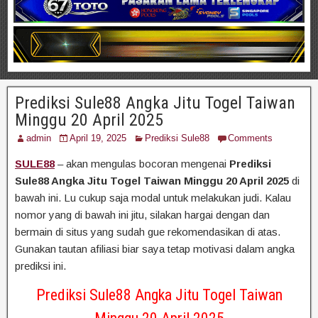
Prediksi Sule88 Angka Jitu Togel Taiwan
Minggu 20 April 2025
admin
April 19, 2025
Prediksi Sule88
Comments
SULE88
– akan mengulas bocoran mengenai
Prediksi
Sule88 Angka Jitu Togel Taiwan Minggu 20 April 2025
di
bawah ini. Lu cukup saja modal untuk melakukan judi. Kalau
nomor yang di bawah ini jitu, silakan hargai dengan dan
bermain di situs yang sudah gue rekomendasikan di atas.
Gunakan tautan afiliasi biar saya tetap motivasi dalam angka
prediksi ini.
Prediksi Sule88 Angka Jitu Togel Taiwan