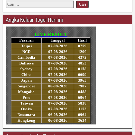
Angka Keluar Togel Hari ini