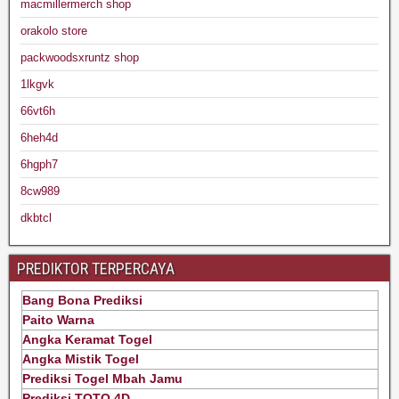
macmillermerch shop
orakolo store
packwoodsxruntz shop
1lkgvk
66vt6h
6heh4d
6hgph7
8cw989
dkbtcl
PREDIKTOR TERPERCAYA
Bang Bona Prediksi
Paito Warna
Angka Keramat Togel
Angka Mistik Togel
Prediksi Togel Mbah Jamu
Prediksi TOTO 4D