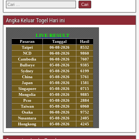
Angka Keluar Togel Hari ini