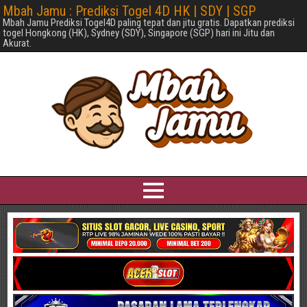
Mbah Jamu : Prediksi Togel 4D HK | SDY | SGP
Mbah Jamu Prediksi Togel4D paling tepat dan jitu gratis. Dapatkan prediksi
togel Hongkong (HK), Sydney (SDY), Singapore (SGP) hari ini Jitu dan
Akurat.