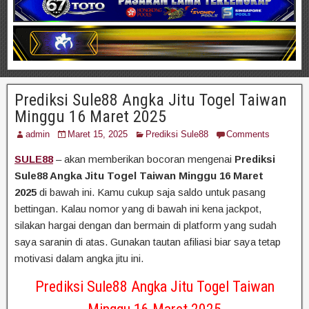
Prediksi Sule88 Angka Jitu Togel Taiwan
Minggu 16 Maret 2025
admin
Maret 15, 2025
Prediksi Sule88
Comments
SULE88
– akan memberikan bocoran mengenai
Prediksi
Sule88 Angka Jitu Togel Taiwan Minggu 16 Maret
2025
di bawah ini. Kamu cukup saja saldo untuk pasang
bettingan. Kalau nomor yang di bawah ini kena jackpot,
silakan hargai dengan dan bermain di platform yang sudah
saya saranin di atas. Gunakan tautan afiliasi biar saya tetap
motivasi dalam angka jitu ini.
Prediksi Sule88 Angka Jitu Togel Taiwan