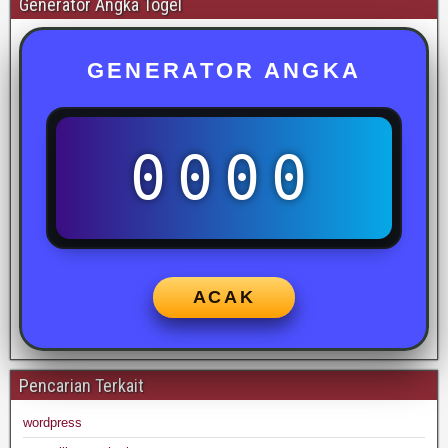
Generator Angka Togel
GENERATOR ANGKA
0000
ACAK
Pencarian Terkait
wordpress