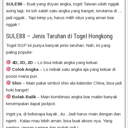
SULE88
–
Buat
yang
doyan
angka,
togel Taiwan
udah
nggak
asing
lagi.
Ini
tuh
salah
satu
angka
yang
banget,
terutama
di
.
,
jadi
nggak
.
Tapi
tetep
ya,
harus
milih
situs
yang
aman
biar
nggak
!
SULE88 – Jenis Taruhan di Togel
Hongkong
Togel
SGP
ini punya banyak jenis taruhan. Nah, ini yang
paling populer:
4D, 3D, 2D
– Lo bisa tebak angka yang keluar.
Colok Angka
– Lo nebak satu angka aja yang keluar di
posisi mana pun.
Shio
– Main pakai simbol shio ala kalender China, bisa jadi
hoki banget!
Bolak-Balik
– Main kombinasi angka biar makin banyak
kesempatan dapat jackpot.
Inget
ya,
di
beberapa
kayak
,
itu
.
Jadi
harus
main
dengan
dan
ngerti
.
Kalau
mau
lebih
aman,
bisa
buat
akses
nya.
Yang
penting,
jangan
sampe
dan
malah
jadi
!