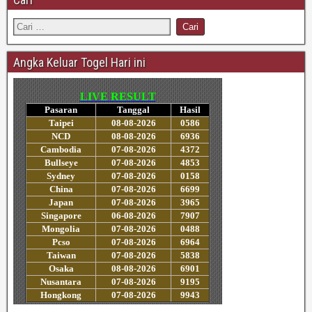
Angka Keluar Togel Hari ini