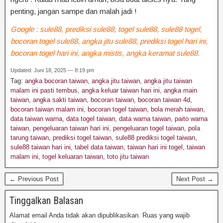
penting,
jangan
sampe
dan
malah
jadi
!
Google : sule88, prediksi sule88, togel sule88, sule88 togel,
bocoran togel sule88, angka jitu sule88, prediksi togel hari ini,
bocoran togel hari ini, angka mistis, angka keramat sule88.
Updated: Juni 18, 2025 — 8:19 pm
Tag:
angka bocoran taiwan
,
angka jitu taiwan
,
angka jitu taiwan
malam ini pasti tembus
,
angka keluar taiwan hari ini
,
angka main
taiwan
,
angka sakti taiwan
,
bocoran taiwan
,
bocoran taiwan 4d
,
bocoran taiwan malam ini
,
bocoran togel taiwan
,
bola merah taiwan
,
data taiwan warna
,
data togel taiwan
,
data warna taiwan
,
paito warna
taiwan
,
pengeluaran taiwan hari ini
,
pengeluaran togel taiwan
,
pola
tarung taiwan
,
prediksi togel taiwan
,
sule88 prediksi togel taiwan
,
sule88 taiwan hari ini
,
tabel data taiwan
,
taiwan hari ini togel
,
taiwan
malam ini
,
togel keluaran taiwan
,
toto jitu taiwan
← Previous Post
Next Post →
Tinggalkan Balasan
Alamat email Anda tidak akan dipublikasikan.
Ruas yang wajib