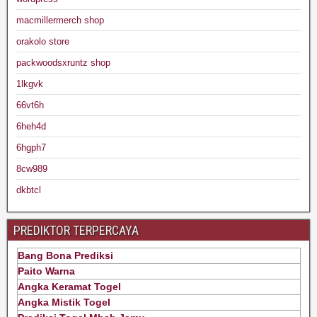
macmillermerch shop
orakolo store
packwoodsxruntz shop
1lkgvk
66vt6h
6heh4d
6hgph7
8cw989
dkbtcl
PREDIKTOR TERPERCAYA
Bang Bona Prediksi
Paito Warna
Angka Keramat Togel
Angka Mistik Togel