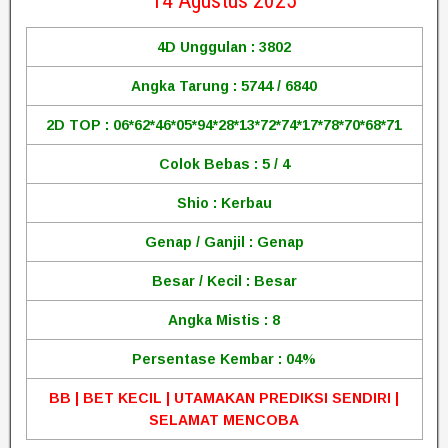
14 Agustus 2025
4D Unggulan : 3802
Angka Tarung : 5744 / 6840
2D TOP : 06*62*46*05*94*28*13*72*74*17*78*70*68*71
Colok Bebas : 5 / 4
Shio : Kerbau
Genap / Ganjil : Genap
Besar / Kecil : Besar
Angka Mistis : 8
Persentase Kembar : 04%
BB | BET KECIL | UTAMAKAN PREDIKSI SENDIRI |
SELAMAT MENCOBA