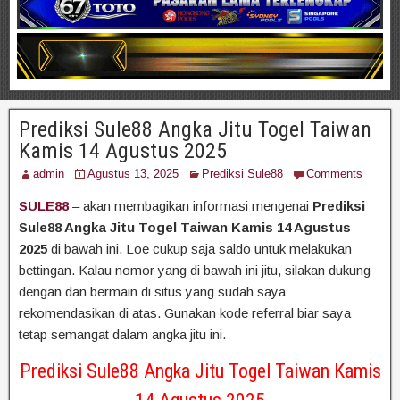
Prediksi Sule88 Angka Jitu Togel Taiwan
Kamis 14 Agustus 2025
admin
Agustus 13, 2025
Prediksi Sule88
Comments
SULE88
– akan membagikan informasi mengenai
Prediksi
Sule88 Angka Jitu Togel Taiwan Kamis 14 Agustus
2025
di bawah ini. Loe cukup saja saldo untuk melakukan
bettingan. Kalau nomor yang di bawah ini jitu, silakan dukung
dengan dan bermain di situs yang sudah saya
rekomendasikan di atas. Gunakan kode referral biar saya
tetap semangat dalam angka jitu ini.
Prediksi Sule88 Angka Jitu Togel Taiwan Kamis